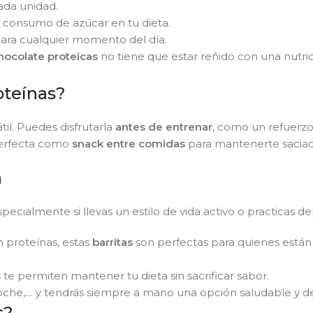
ada unidad.
el consumo de azúcar en tu dieta.
para cualquier momento del día.
hocolate proteicas
no tiene que estar reñido con una nutri
oteínas?
il. Puedes disfrutarla
antes de entrenar
, como un refuerzo
 perfecta como
snack entre comidas
para mantenerte saciad
a
ecialmente si llevas un estilo de vida activo o practicas d
n proteínas, estas
barritas
son perfectas para quienes está
s
te permiten mantener tu dieta sin sacrificar sabor.
 coche,… y tendrás siempre a mano una opción saludable y de
s?