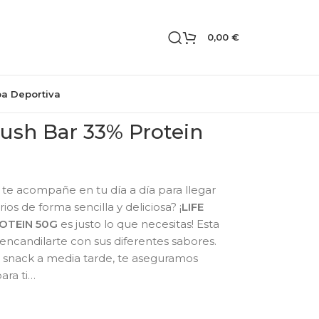
0,00
€
pa Deportiva
rush Bar 33% Protein
te acompañe en tu día a día para llegar
ios de forma sencilla y deliciosa? ¡
LIFE
OTEIN 50G
es justo lo que necesitas! Esta
encandilarte con sus diferentes sabores.
 snack a media tarde, te aseguramos
ara ti…