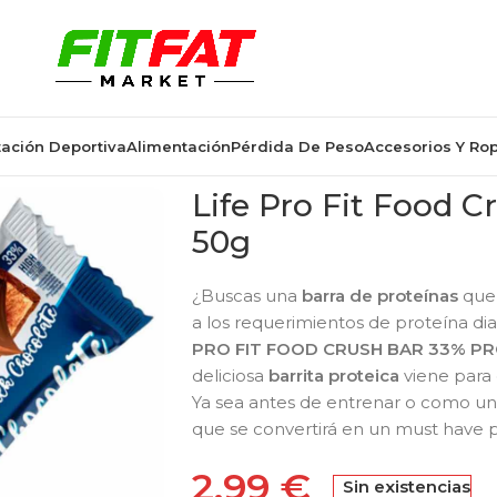
ación Deportiva
Alimentación
Pérdida De Peso
Accesorios Y Ro
Life Pro Fit Food C
50g
¿Buscas una
barra de proteínas
que 
a los requerimientos de proteína diar
PRO FIT FOOD CRUSH BAR 33% PR
deliciosa
barrita proteica
viene para 
Ya sea antes de entrenar o como un
que se convertirá en un must have p
2,99
€
Sin existencias