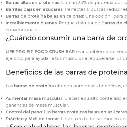
Barras altas en proteínas
: Con un 33% de proteína por c
Barritas bajas en azúcares
: Perfectas si buscas reducir 
Barras de proteína bajas en calorías
: Una opción ligera 
Increíblemente buenas
: Porque disfrutar de
Barras de c
convencionales.
¿Cuándo consumir una barra de pr
LIFE PRO FIT FOOD CRUSH BAR
es increíblemente versát
ejercicio para ayudar a tus músculos a recuperarse. Es
Beneficios de las barras de proteín
Las
barras de proteína
ofrecen numerosos beneficios, esp
Aumentar masa muscular
: Gracias a su alto contenido e
ganancias de masa muscular.
Control del peso
: Las
barras proteicas bajas en
azúcare
Práctico y fácil de tomar
: Llévala en tu bolso, mochila,
¿Son saludables las barras proteica