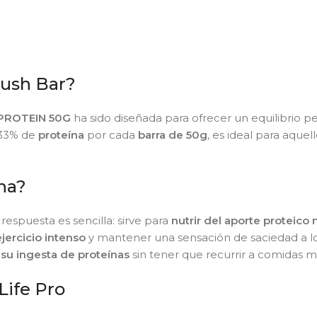
rush Bar?
PROTEIN 50G
ha sido diseñada para ofrecer un equilibrio p
l 33% de
proteína
por cada
barra de 50g
, es ideal para aque
ína?
a respuesta es sencilla: sirve para
nutrir del aporte proteico
jercicio intenso
y mantener una sensación de saciedad a lo
su ingesta de proteínas
sin tener que recurrir a comidas 
Life Pro