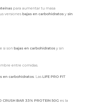
oteínas
para aumentar tu masa
sus versiones
bajas en carbohidratos
y
sin
e si son
bajas en carbohidratos
y sin
hambre entre comidas.
s en carbohidratos
. Las
LIFE PRO FIT
OD CRUSH BAR 33% PROTEIN 50G
es la