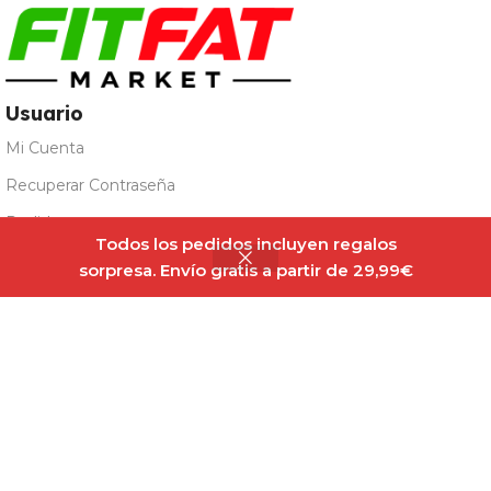
Usuario
Mi Cuenta
Recuperar Contraseña
Encore
Pedidos
Fitness
Todos los pedidos incluyen regalos
249,00
€
Sin
Mancuerna
Detalles de la Cuenta
existencias
sorpresa. Envío gratis a partir de 29,99€
199,00
€
Ajustable
Registro para Mayoristas
20kg
Avisos
Términos y Condiciones
Política de privacidad
Aviso Legal
Sobre Nosotros