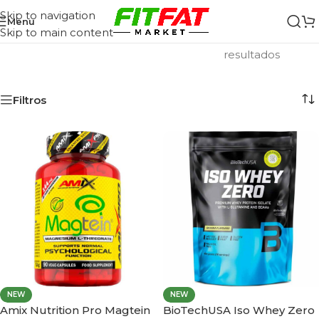
Skip to navigation
Menu
Skip to main content
Inicio
/
Sin Gluten
Mostrando los 11
resultados
Filtros
NEW
NEW
Amix Nutrition Pro Magtein
BioTechUSA Iso Whey Zero