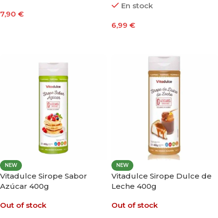
En stock
7,90
€
6,99
€
Seleccionar Opciones
Añadir Al Carrito
NEW
NEW
Vitadulce Sirope Sabor
Vitadulce Sirope Dulce de
Azúcar 400g
Leche 400g
Out of stock
Out of stock