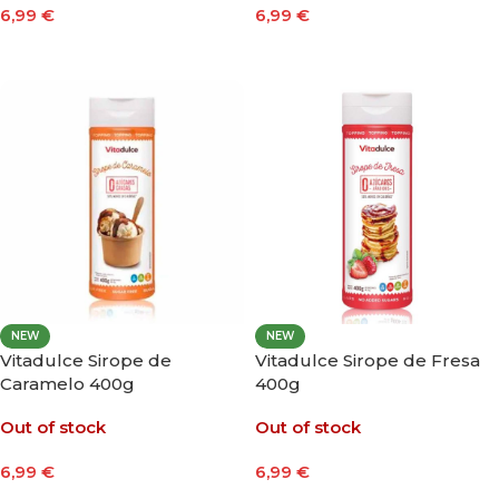
6,99
€
6,99
€
Leer Más
Leer Más
NEW
NEW
Vitadulce Sirope de
Vitadulce Sirope de Fresa
Caramelo 400g
400g
Out of stock
Out of stock
6,99
€
6,99
€