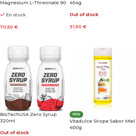
Magnesium L-Threonate 90
454g
Cápsulas
Out of stock
En stock
31,90
€
70,50
€
Seleccionar Opciones
Añadir Al Carrito
BioTechUSA Zero Syrup
NEW
320ml
Vitadulce Sirope Sabor Miel
400g
Out of stock