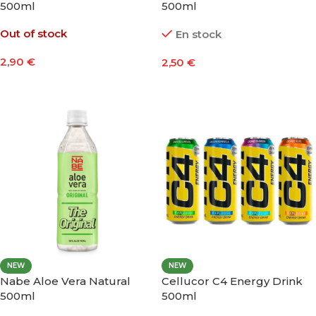
500ml
500ml
Out of stock
En stock
2,90
€
2,50
€
Seleccionar Opciones
Añadir Al Carrito
NEW
NEW
Nabe Aloe Vera Natural
Cellucor C4 Energy Drink
500ml
500ml