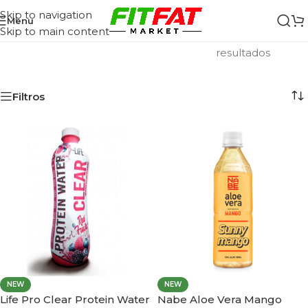
Skip to navigation
Menu
Skip to main content
Inicio
/
Bebidas y Refrescos
Mostrando los 22
resultados
Filtros
NEW
NEW
Life Pro Clear Protein Water
Nabe Aloe Vera Mango