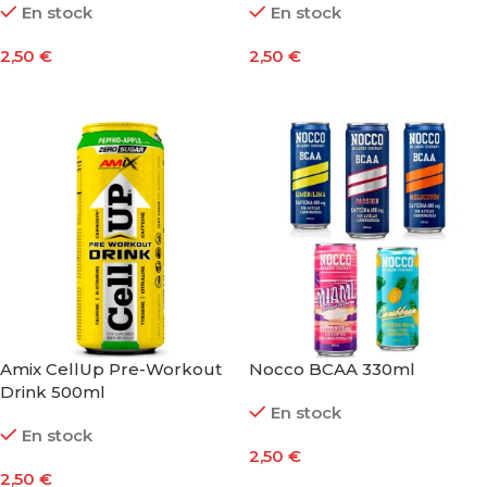
En stock
En stock
2,50
€
2,50
€
Añadir Al Carrito
Seleccionar Opciones
Amix CellUp Pre-Workout
Nocco BCAA 330ml
Drink 500ml
En stock
En stock
2,50
€
2,50
€