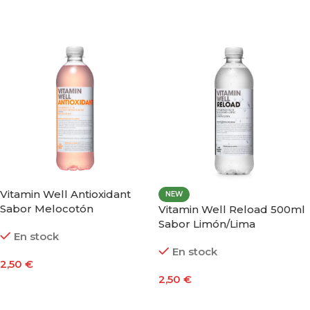
Seleccionar Opciones
Seleccionar Opciones
Vitamin Well Antioxidant
NEW
Sabor Melocotón
Vitamin Well Reload 500ml
Sabor Limón/Lima
En stock
En stock
2,50
€
2,50
€
Añadir Al Carrito
Añadir Al Carrito