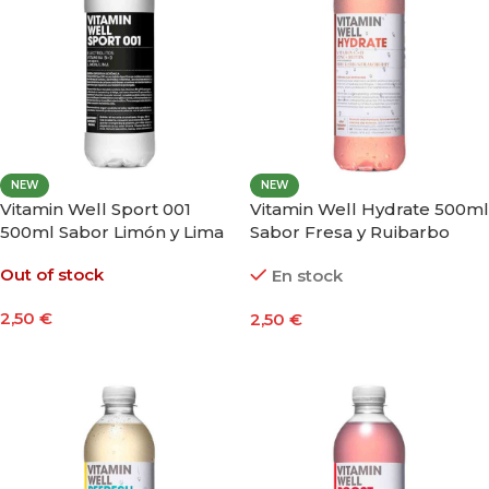
NEW
NEW
Vitamin Well Sport 001
Vitamin Well Hydrate 500ml
500ml Sabor Limón y Lima
Sabor Fresa y Ruibarbo
Out of stock
En stock
2,50
€
2,50
€
Leer Más
Añadir Al Carrito