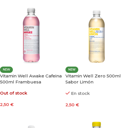
NEW
NEW
Vitamin Well Awake Cafeina
Vitamin Well Zero 500ml
500ml Frambuesa
Sabor Limón
Out of stock
En stock
2,50
€
2,50
€
Leer Más
Añadir Al Carrito