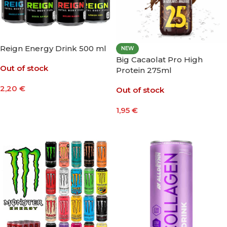
Reign Energy Drink 500 ml
NEW
Big Cacaolat Pro High
Out of stock
Protein 275ml
2,20
€
Out of stock
Seleccionar Opciones
1,95
€
Leer Más