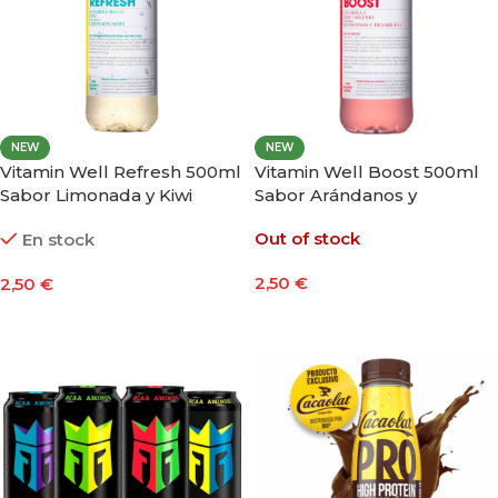
NEW
NEW
Vitamin Well Refresh 500ml
Vitamin Well Boost 500ml
Sabor Limonada y Kiwi
Sabor Arándanos y
Frambuesa
Out of stock
En stock
2,50
€
2,50
€
Leer Más
Añadir Al Carrito