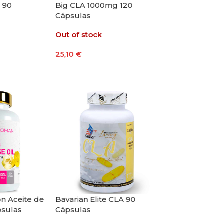
l 90
Big CLA 1000mg 120
Cápsulas
Out of stock
25,10
€
Leer Más
to
ion Aceite de
Bavarian Elite CLA 90
psulas
Cápsulas