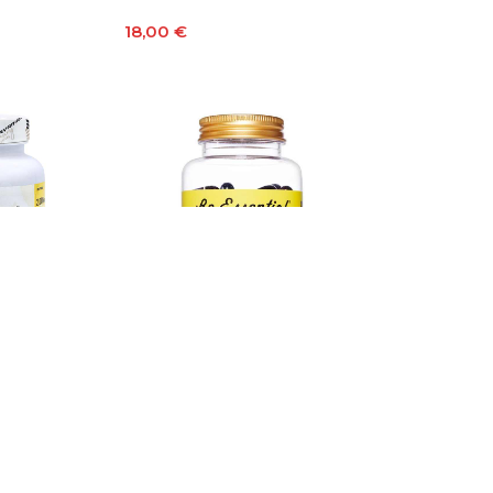
to
18,00
€
Añadir Al Carrito
 Omega 3 90
Be Essential CLA 90
Cápsulas
En stock
14,90
€