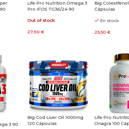
uper
Life Pro Nutrition Omega 3
Big Colestfeno
 90
Pro IFOS TG36/24 90
Cápsulas
Perlas
Out of stock
En stock
27,90
€
25,50
€
Leer Más
Añadir Al Carri
Big Cod Liver Oil 1000mg
Life Pro Nutrit
120 Cápsulas
Onagra 100 Cá
ega 3 90