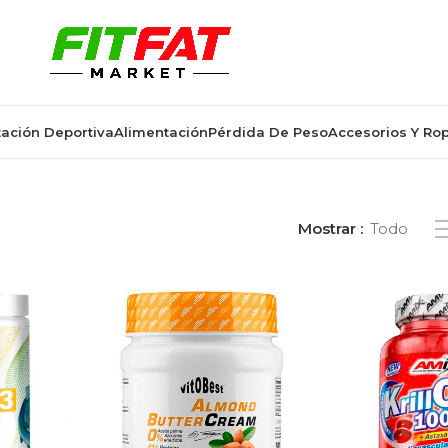
ación Deportiva
Alimentación
Pérdida De Peso
Accesorios Y Ro
Inicio
/
Ácidos Grasos
Mostrar
Todo