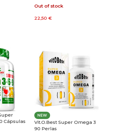
Out of stock
22,50
€
Leer Más
 Super
NEW
0 Cápsulas
Vit.O.Best Super Omega 3
90 Perlas