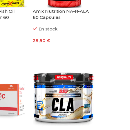
ish Oil
Amix Nutrition NA-R-ALA
r 60
60 Cápsulas
En stock
29,90
€
to
Añadir Al Carrito