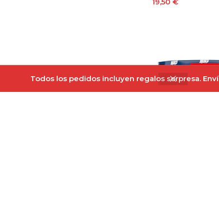
19,50
€
Leer Más
Todos los pedidos incluyen regalos sorpresa. Envío
BIG Omega 3 Fish 
Perlas
Out of stock
17,50
€