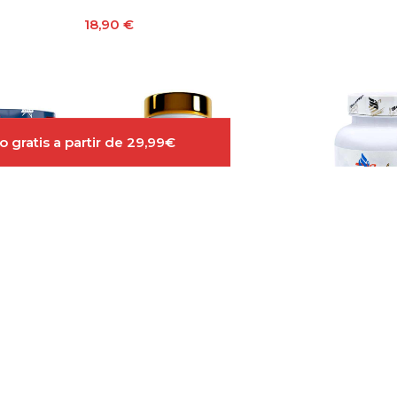
Añadir Al Carri
18,90
€
Leer Más
 gratis a partir de 29,99€
Oil 100
Life Pro Nutrition Omega 3
Bavarian Elite
90 Perlas
Perlas
Out of stock
En stock
16,90
€
15,99
€