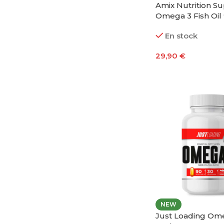
Amix Nutrition S
Omega 3 Fish Oil
Cápsulas
En stock
29,90
€
Añadir Al Carrito
NEW
Just Loading Om