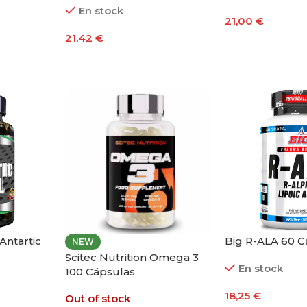
En stock
21,00
€
21,42
€
Leer Más
Añadir Al Carrito
 Antartic
Big R-ALA 60 C
NEW
Scitec Nutrition Omega 3
En stock
100 Cápsulas
18,25
€
Out of stock