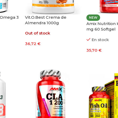
n Omega 3
Vit.O.Best Crema de
NEW
Almendra 1000g
Amix Nutrition K
mg 60 Softgel
Out of stock
En stock
36,72
€
35,70
€
Leer Más
Añadir Al Carri