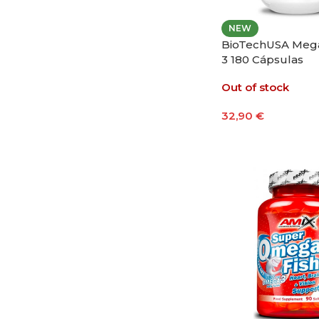
NEW
BioTechUSA Me
3 180 Cápsulas
Out of stock
32,90
€
Leer Más