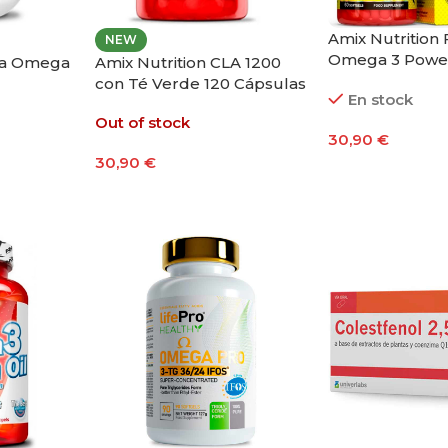
Amix Nutrition F
NEW
Omega 3 Powe
ga Omega
Amix Nutrition CLA 1200
Cápsulas
con Té Verde 120 Cápsulas
En stock
Out of stock
30,90
€
30,90
€
Añadir Al Carri
Leer Más