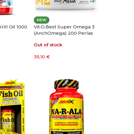
NEW
rill Oil 1000
Vit.O.Best Super Omega 3
(AnchOmega) 200 Perlas
Out of stock
35,10
€
Leer Más
to