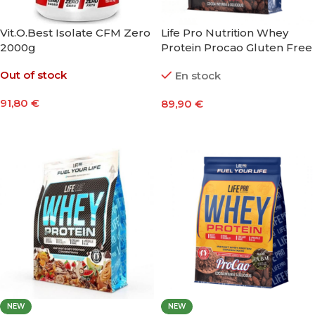
Vit.O.Best Isolate CFM Zero
Life Pro Nutrition Whey
2000g
Protein Procao Gluten Free
2000g
Out of stock
En stock
91,80
€
89,90
€
Seleccionar Opciones
Añadir Al Carrito
NEW
NEW