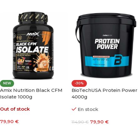
Seleccionar Opciones
NEW
-30%
Amix Nutrition Black CFM
BioTechUSA Protein Power
Isolate 1000g
4000g
Out of stock
En stock
79,90
€
79,90
€
114,90
€
Seleccionar Opciones
Seleccionar Opciones