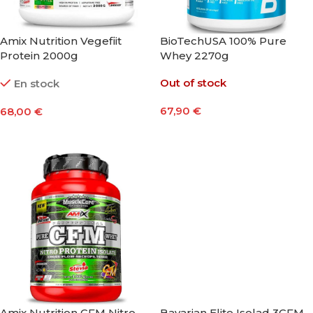
Amix Nutrition Vegefiit
BioTechUSA 100% Pure
Protein 2000g
Whey 2270g
Out of stock
En stock
67,90
€
68,00
€
Seleccionar Opciones
Seleccionar Opciones
Amix Nutrition CFM Nitro
Bavarian Elite Isolad 3CFM