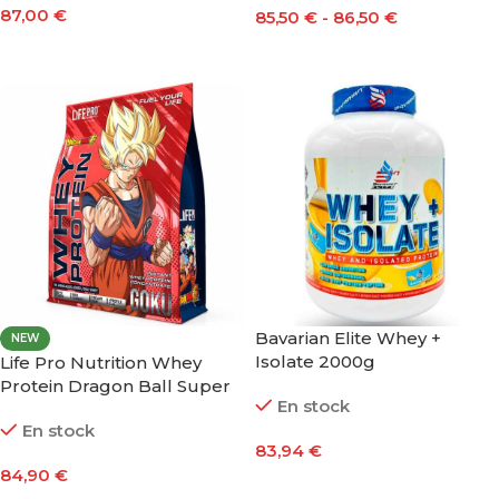
87,00
€
85,50
€
-
86,50
€
Seleccionar Opciones
Seleccionar Opciones
Bavarian Elite Whey +
NEW
Isolate 2000g
Life Pro Nutrition Whey
Protein Dragon Ball Super
En stock
Limited Edition Goku 1800g
En stock
83,94
€
84,90
€
Seleccionar Opciones