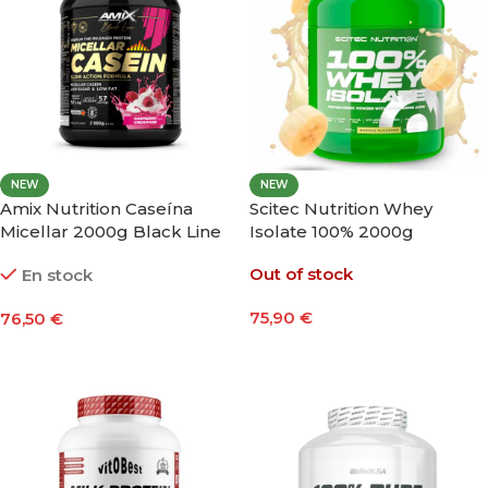
NEW
NEW
Amix Nutrition Caseína
Scitec Nutrition Whey
Micellar 2000g Black Line
Isolate 100% 2000g
Out of stock
En stock
75,90
€
76,50
€
Seleccionar Opciones
Seleccionar Opciones