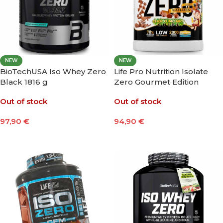
NEW
NEW
BioTechUSA Iso Whey Zero
Life Pro Nutrition Isolate
Black 1816 g
Zero Gourmet Edition
2000g
Out of stock
Out of stock
97,90
€
94,90
€
Seleccionar Opciones
Seleccionar Opciones