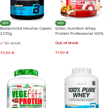
NEW
NEW
BiotechUSA Micellar Casein
Scitec Nutrition Whey
2270g
Protein Professional 100%
2350g
Out of stock
En stock
71,90
€
73,90
€
Seleccionar Opciones
Seleccionar Opciones