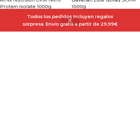
Protein Isolate 1000g
1000g
Todos los pedidos incluyen regalos
Out of stock
En stock
sorpresa. Envío gratis a partir de 29,99€
67,50
€
63,95
€
Seleccionar Opciones
Seleccionar Opciones
Amix Whey Pure Fusion
NEW
1000g
Big CFM Iso Zero Formato
Doypack 1000g