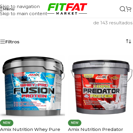
Skip to navigation
Menu
Skip to main content
Inicio
/
Proteínas
/
Página 2
Mostrando 37–72
de 143 resultados
Filtros
NEW
NEW
Amix Nutrition Whey Pure
Amix Nutrition Predator