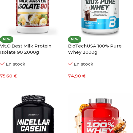
NEW
NEW
Vit.O.Best Milk Protein
BioTechUSA 100% Pure
Isolate 90 2000g
Whey 2000g
En stock
En stock
75,60
€
74,90
€
Seleccionar Opciones
Seleccionar Opciones