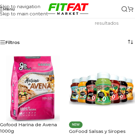
Skip to navigation
Menu
Skip to main content
Inicio
/
Todas las Marcas
/
GoFood
Mostrando los 6
resultados
Filtros
Gofood Harina de Avena
NEW
1000g
GoFood Salsas y Siropes