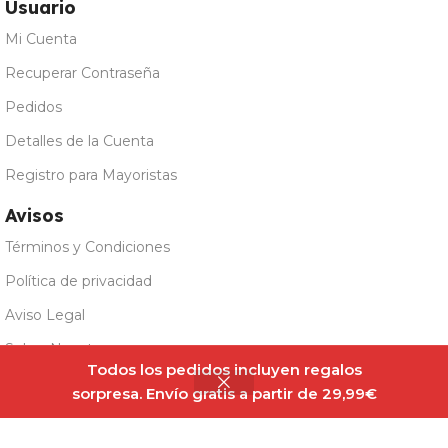
Usuario
Mi Cuenta
Recuperar Contraseña
Pedidos
Detalles de la Cuenta
Registro para Mayoristas
Avisos
Términos y Condiciones
Política de privacidad
Aviso Legal
Sobre Nosotros
Vit.O.Best Salsa
Todos los pedidos incluyen regalos
Sin
Pesto con
3,20
€
existencias
sorpresa. Envío gratis a partir de 29,99€
Panel Cookies
Albahaca 250ml
Todos los derechos reservados @Fitfatmarket