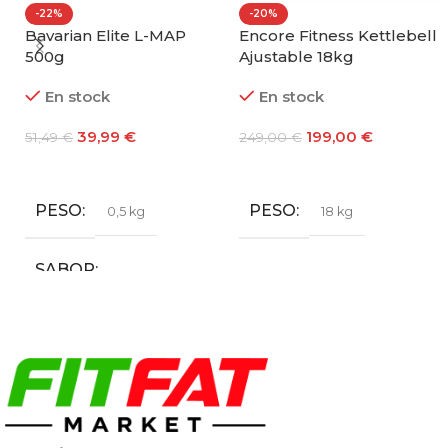
-22%
-20%
Bavarian Elite L-MAP
Encore Fitness Kettlebell
500g
Ajustable 18kg
En stock
En stock
39,99
€
199,00
€
51,49
€
249,00
€
Seleccionar Opciones
Añadir Al Carrito
PESO
PESO
0,5 kg
18 kg
SABOR
Cola
,
Sandía
,
Tropical