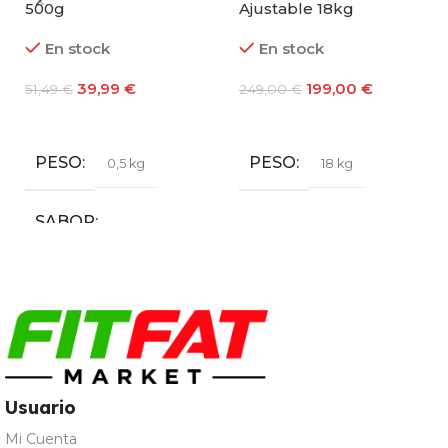
500g
Ajustable 18kg
En stock
En stock
39,99
€
199,00
€
51,49
€
249,00
€
Seleccionar Opciones
Añadir Al Carrito
PESO
PESO
0,5 kg
18 kg
SABOR
Cola
,
Sandía
,
Tropical
Usuario
Mi Cuenta