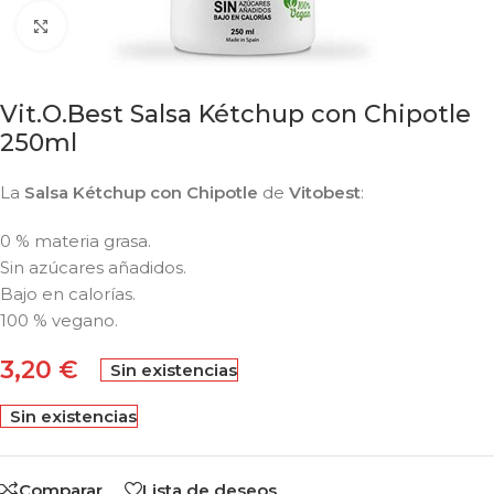
Click to enlarge
Vit.O.Best Salsa Kétchup con Chipotle
250ml
La
Salsa Kétchup con Chipotle
de
Vitobest
:
0 % materia grasa.
Sin azúcares añadidos.
Bajo en calorías.
100 % vegano.
3,20
€
Sin existencias
Sin existencias
Comparar
Lista de deseos