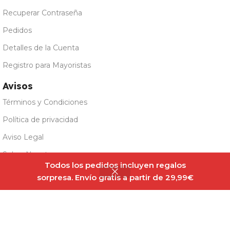
Recuperar Contraseña
Pedidos
Detalles de la Cuenta
Registro para Mayoristas
Avisos
Términos y Condiciones
Política de privacidad
Aviso Legal
Sobre Nosotros
Vit.O.Best Salsa
Todos los pedidos incluyen regalos
Sin
Kétchup con
3,20
€
existencias
sorpresa. Envío gratis a partir de 29,99€
Panel Cookies
Chipotle 250ml
Todos los derechos reservados @Fitfatmarket