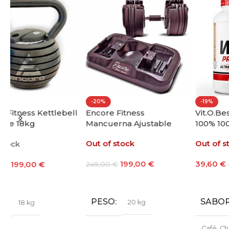
-20%
-19%
ll
Encore Fitness
Vit.O.Best Whey Protein
Mancuerna Ajustable
100% 1000g
20kg
Out of stock
Out of stock
199,00
€
39,60
€
-
48,60
€
249,00
€
Leer Más
Seleccionar Opciones
PESO
SABOR
20 kg
Café
,
Chocolate
,
Fresa
,