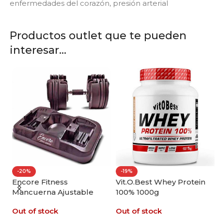
enfermedades del corazón, presión arterial
Productos outlet que te pueden
interesar...
-20%
-19%
ll
Encore Fitness
Vit.O.Best Whey Protein
Mancuerna Ajustable
100% 1000g
20kg
Out of stock
Out of stock