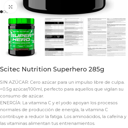
Click to enlarge
Scitec Nutrition Superhero 285g
SIN AZÚCAR: Cero azúcar para un impulso libre de culpa.
<0.5g azúcar/100ml, perfecto para aquellos que vigilan su
consumo de azúcar.
ENERGÍA: La vitamina C y el yodo apoyan los procesos
normales de producción de energía, la vitamina C
contribuye a reducir la fatiga. Los aminoácidos, la cafeína y
las vitaminas alimentan tus entrenamientos.