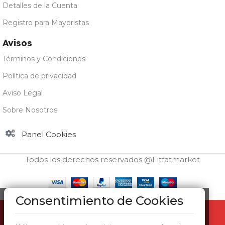
Detalles de la Cuenta
Registro para Mayoristas
Avisos
Términos y Condiciones
Política de privacidad
Aviso Legal
Sobre Nosotros
Panel Cookies
Todos los derechos reservados @Fitfatmarket
Consentimiento de Cookies
Life Pro Fit
Food Aceite de
Todos los pedidos incluyen regalos
Sin
Girasol Sabor
5,63
€
existencias
sorpresa. Envío gratis a partir de 29,99€