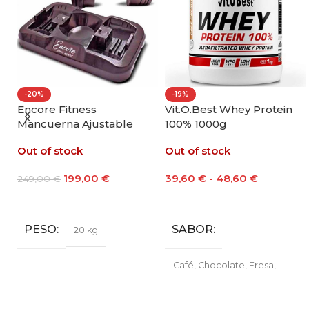
-20%
-19%
ll
Encore Fitness
Vit.O.Best Whey Protein
Mancuerna Ajustable
100% 1000g
20kg
Out of stock
Out of stock
199,00
€
39,60
€
-
48,60
€
249,00
€
Leer Más
Seleccionar Opciones
PESO
SABOR
20 kg
Café
,
Chocolate
,
Fresa
,
Galleta María
,
Leche
Merengada
,
Limon Yogur
,
Natural
,
Vainilla