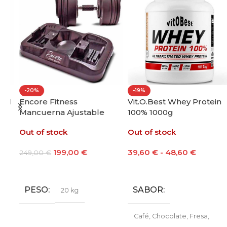
-20%
-19%
ll
Encore Fitness
Vit.O.Best Whey Protein
Mancuerna Ajustable
100% 1000g
20kg
Out of stock
Out of stock
199,00
€
39,60
€
-
48,60
€
249,00
€
Leer Más
Seleccionar Opciones
PESO
SABOR
20 kg
Café
,
Chocolate
,
Fresa
,
Galleta María
,
Leche