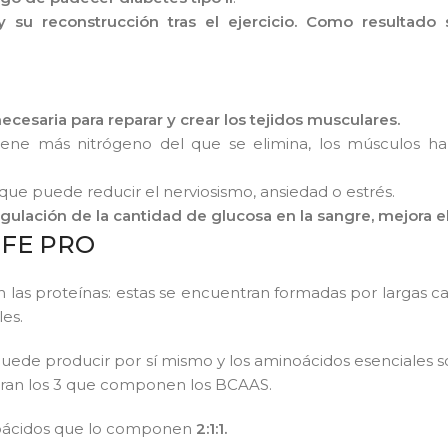
 su reconstrucción tras el ejercicio. Como resultado
s
ecesaria para reparar y crear los tejidos musculares.
retiene más nitrógeno del que se elimina, los músculos 
o que puede reducir el nerviosismo, ansiedad o estrés.
egulación de la cantidad de glucosa en la sangre, mejora el
IFE PRO
s proteínas: estas se encuentran formadas por largas cad
les.
puede producir por sí mismo y los aminoácidos esenciales 
ntran los 3 que componen los BCAAS.
inoácidos que lo componen
2:1:1.