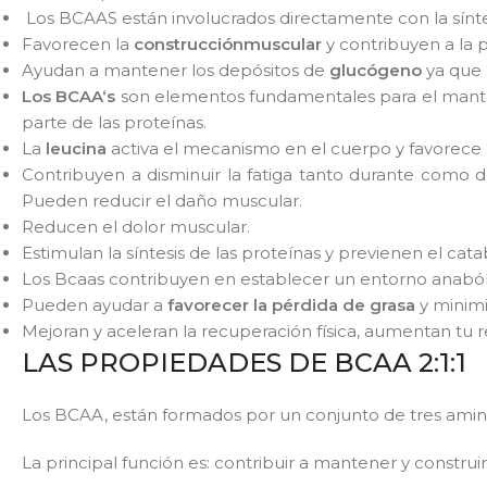
Los BCAAS están involucrados directamente con la sínt
Favorecen la
construcción
muscular
y contribuyen a la 
Ayudan a mantener los depósitos de
glucógeno
ya que 
Los BCAA‘s
son elementos fundamentales para el manteni
parte de las proteínas.
La
leucina
activa el mecanismo en el cuerpo y favorece 
Contribuyen a disminuir la fatiga tanto durante como 
Pueden reducir el daño muscular.
Reducen el dolor muscular.
Estimulan la síntesis de las proteínas y previenen el ca
Los Bcaas contribuyen en establecer un entorno anabóli
Pueden ayudar a
favorecer la pérdida de grasa
y minimi
Mejoran y aceleran la recuperación física, aumentan tu 
LAS PROPIEDADES DE BCAA 2:1:1
Los BCAA, están formados por un conjunto de tres aminoác
La principal función es: contribuir a mantener y constr