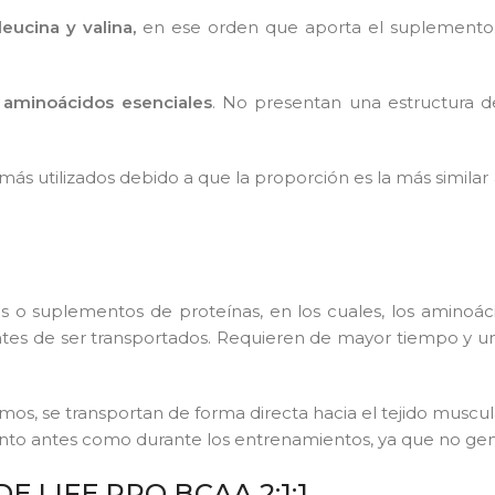
leucina y valina,
en ese orden que aporta el suplemento. 
 aminoácidos esenciales
. No presentan una estructura 
los más utilizados debido a que la proporción es la más simil
nas o suplementos de proteínas, en los cuales, los amino
 antes de ser transportados. Requieren de mayor tiempo 
imos, se transportan de forma directa hacia el tejido muscu
nto antes como durante los entrenamientos, ya que no gen
 LIFE PRO BCAA 2:1:1