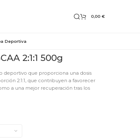
0,00
€
pa Deportiva
BCAA 2:1:1 500g
 deportivo que proporciona una dosis
rción 2:1:1, que contribuyen a favorecer
omo a una mejor recuperación tras los