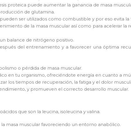
esis proteica puede aumentar la ganancia de masa muscula
producción de glutamina.
pueden ser utilizados como combustible y por eso evita la 
miento de la masa muscular así como para acelerar la rec
un balance de nitrógeno positivo.
después del entrenamiento y a favorecer una óptima recup
tabolismo o pérdida de masa muscular.
co en tu organismo, ofreciéndote energía en cuanto a músc
zar los tiempos de recuperación, la fatiga y el dolor muscul
rendimiento, y promueven el correcto desarrollo muscular.
idos que son la leucina, isoleucina y valina.
uir la masa muscular favoreciendo un entorno anabólico.