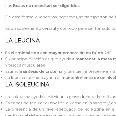
Los
Bcaas no necesitan ser digeridos
.
De esta forma, cuando los ingerimos, se transportan de 
Es un suplemento versátil y cómodo para ser tomado ta
LA LEUCINA
Es el aminoácido con mayor proporción en BCAA 2:1:1.
Su principal función es que ayuda
a mantener la masa 
y tejidos musculares.
Estimula
síntesis de proteína
, y también interviene en l
La leucina también ayuda al
mantenimiento de un nivel
LA ISOLEUCINA
La isoleucina ayuda a eliminar la grasa durante la reali
Es capaz de regular el nivel de glucosa en la sangre y, c
La presencia de un nivel adecuado de isoleucina en e
cardíaco, el sistema vascular
, y también a
reducir el rie