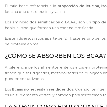
El ratio hace referencia a la
proporción de leucina, iso
leucina que de isoleucina y valina.
Los
aminoácidos ramificados
o BCAA, son un
tipo de
habitual, sino que forman una cadena ramificada.
Existen diversos ratios aparte del 2:1:1. Este es uno de 
de proteína animal.
¿CÓMO SE ABSORBEN LOS BCAA?
A diferencia de los alimentos enteros altos en proteí
tienen que ser digeridos, metabolizados en el hígado
pueden ser utilizados.
Los
Bcaas no necesitan ser digeridos
. Cuando los inger
es un suplemento versátil y cómodo para ser tomado ta
LA STEVIA COMO EDULCORANTE DE