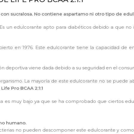
 con sucralosa. No contiene aspartamo ni otro tipo de edul
 Es un edulcorante apto para diabéticos debido a que no 
cubierto en 1976. Este edulcorante tiene la capacidad de 
ción deportiva viene dada debido a su seguridad en el con
al organismo. La mayoría de este edulcorante no se puede 
n
Life Pro BCAA 2:1:1
enta es muy bajo ya que se ha comprobado que ciertos ed
umo humano.
s bacterias no pueden descomponer este edulcorante y com