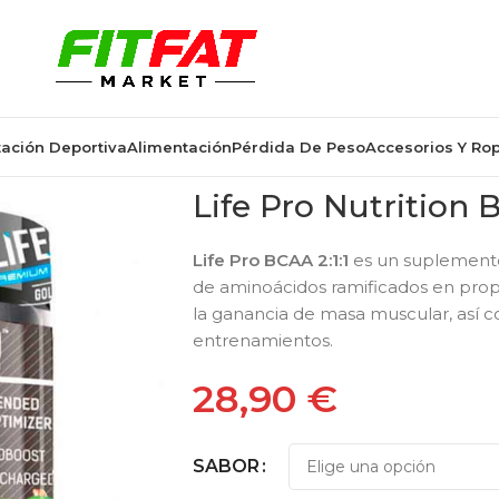
ación Deportiva
Alimentación
Pérdida De Peso
Accesorios Y Ro
Life Pro Nutrition 
Life Pro BCAA 2:1:1
es un suplemento
de aminoácidos ramificados en propo
la ganancia de masa muscular, así c
entrenamientos.
28,90
€
SABOR