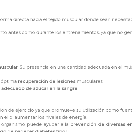
forma directa hacia el tejido muscular donde sean necesita
nto antes como durante los entrenamientos, ya que no gen
muscular
. Su presencia en una cantidad adecuada en el músc
a óptima
recuperación de lesiones
musculares.
 adecuado de azúcar en la sangre
.
zación de ejercicio ya que promueve su utilización como fuen
on ello, aumentar los niveles de energía.
l organismo puede ayudar a la
prevención de diversas en
sgo de padecer diabetes tipo II
.