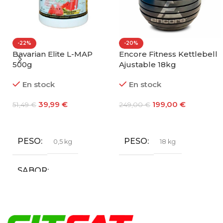
-22%
-20%
Bavarian Elite L-MAP
Encore Fitness Kettlebell
500g
Ajustable 18kg
En stock
En stock
39,99
€
199,00
€
51,49
€
249,00
€
Seleccionar Opciones
Añadir Al Carrito
PESO
PESO
0,5 kg
18 kg
SABOR
Cola
,
Sandía
,
Tropical