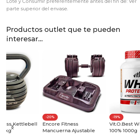
Lote y Consumir preferentemente antes del fin de: Ver
parte superior del envase.
Productos outlet que te pueden
interesar...
-20%
-19%
ll
Encore Fitness
Vit.O.Best Whey Protein
Mancuerna Ajustable
100% 1000g
20kg