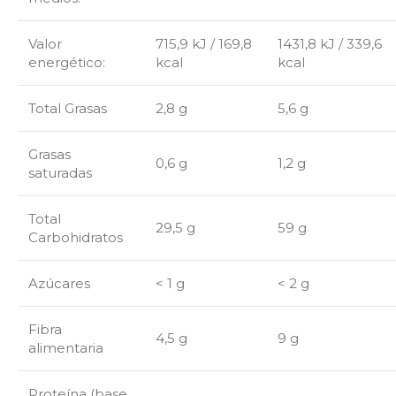
Valor
715,9 kJ / 169,8
1431,8 kJ / 339,6
energético:
kcal
kcal
Total Grasas
2,8 g
5,6 g
Grasas
0,6 g
1,2 g
saturadas
Total
29,5 g
59 g
Carbohidratos
Azúcares
< 1 g
<
2 g
Fibra
4,5 g
9 g
alimentaria
Proteína (base