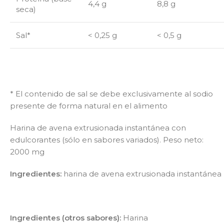
4,4 g
8,8 g
seca)
Sal*
<
0,25 g
<
0,5 g
* El contenido de sal se debe exclusivamente al sodio
presente de forma natural en el alimento
Harina de avena extrusionada instantánea con
edulcorantes (sólo en sabores variados). Peso neto:
2000 mg
Ingredientes:
h
arina de
avena
extrusionada instantánea
Ingredientes (otros sabores):
Harina