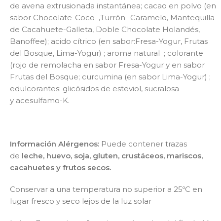
de
avena
extrusionada instantánea; cacao en polvo (en
sabor Chocolate-Coco ,Turrón- Caramelo, Mantequilla
de Cacahuete-Galleta, Doble Chocolate Holandés,
Banoffee); acido cítrico (en sabor:Fresa-Yogur, Frutas
del Bosque, Lima-Yogur) ; aroma natural ; colorante
(rojo de remolacha en sabor Fresa-Yogur y en sabor
Frutas del Bosque; curcumina (en sabor Lima-Yogur)
;
edulcorantes: glicósidos de esteviol, sucralosa
y acesulfamo-K.
Información Alérgenos:
Puede contener trazas
de
leche, huevo, soja, gluten, crustáceos, mariscos,
cacahuetes
y
frutos secos.
Conservar a una temperatura no superior a 25ºC en
lugar fresco y seco lejos de la luz solar