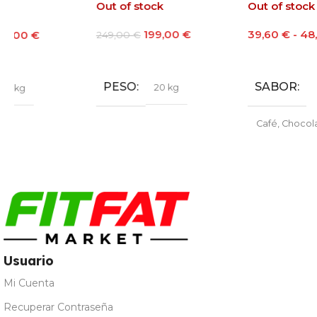
Out of stock
Out of stock
199,00
€
39,60
€
-
48,60
€
249,00
€
Leer Más
Seleccionar Opciones
PESO
SABOR
20 kg
Café
,
Chocolate
,
Fresa
,
Galleta María
,
Leche
Merengada
,
Limon Yogur
,
Natural
,
Vainilla
Usuario
Mi Cuenta
Recuperar Contraseña