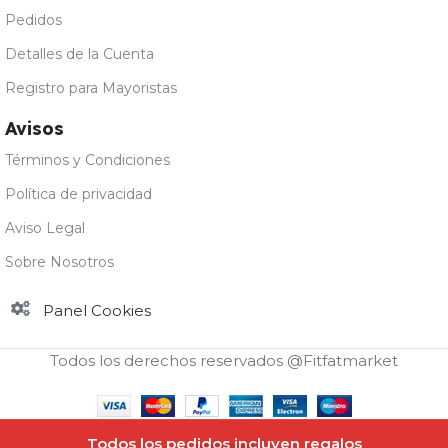
Pedidos
Detalles de la Cuenta
Registro para Mayoristas
Avisos
Términos y Condiciones
Política de privacidad
Aviso Legal
Sobre Nosotros
Panel Cookies
Todos los derechos reservados @Fitfatmarket
Amix
Nutrition
Todos los pedidos incluyen regalos
Comprar