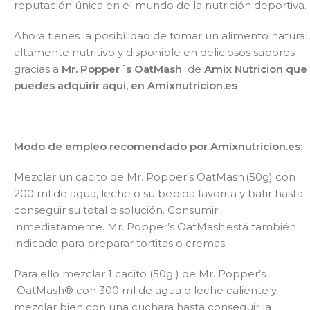
reputación única en el mundo de la nutrición deportiva.
Ahora tienes la posibilidad de tomar un alimento natural,
altamente nutritivo y disponible en deliciosos sabores
gracias a
Mr. Popper´s
OatMash
de
Amix Nutricion que
puedes adquirir aquí, en Amixnutricion.es
Modo de empleo recomendado por Amixnutricion.es:
Mezclar un cacito de Mr. Popper’s
OatMash
(
50g) con
200 ml de agua, leche o su bebida favorita y batir hasta
conseguir su total disolución. Consumir
inmediatamente.
Mr. Popper’s
OatMash
está también
indicado para preparar tortitas
o
cremas.
Para ello mezclar 1 cacito (50g ) de
Mr. Popper’s
OatMash
®
con 300 ml de agua o leche caliente y
mezclar bien con una cuchara hasta conseguir la