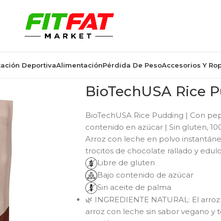
ación Deportiva
Alimentación
Pérdida De Peso
Accesorios Y Ro
BioTechUSA Rice P
BioTechUSA Rice Pudding | Con pepi
contenido en azúcar | Sin gluten, 1
Arroz con leche en polvo instantán
trocitos de chocolate rallado y edul
Libre de gluten
Bajo contenido de azúcar
Sin aceite de palma
🌿 INGREDIENTE NATURAL: El arroz 
arroz con leche sin sabor vegano y 