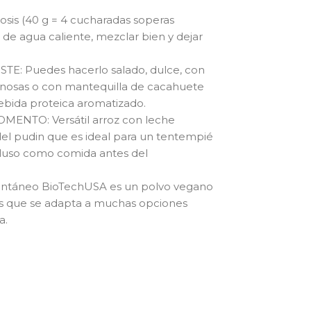
sis (40 g = 4 cucharadas soperas
de agua caliente, mezclar bien y dejar
E: Puedes hacerlo salado, dulce, con
ginosas o con mantequilla de cacahuete
bebida proteica aromatizado.
NTO: Versátil arroz con leche
 del pudin que es ideal para un tentempié
cluso como comida antes del
stantáneo BioTechUSA es un polvo vegano
asas que se adapta a muchas opciones
a.