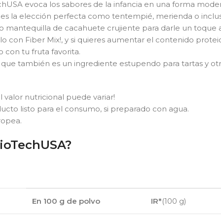
hUSA evoca los sabores de la infancia en una forma moderna
 es la elección perfecta como tentempié, merienda o inclu
 o mantequilla de cacahuete crujiente para darle un toque 
lo con Fiber Mix!, y si quieres aumentar el contenido protei
con tu fruta favorita.
no que también es un ingrediente estupendo para tartas y otr
l valor nutricional puede variar!
ucto listo para el consumo, si preparado con agua.
ropea.
BioTechUSA?
En 100 g de polvo
IR*
(100 g)