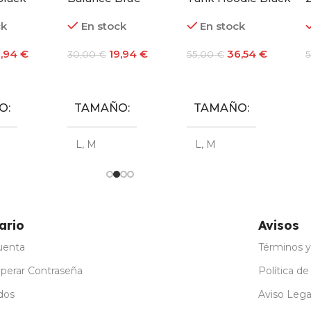
T
ck
En stock
En stock
9,94
€
19,94
€
36,54
€
30,00
€
55,00
€
Seleccionar Opciones
Seleccionar Opciones
Seleccionar Opciones
O
TAMAÑO
TAMAÑO
L
,
M
L
,
M
ario
Avisos
uenta
Términos y
perar Contraseña
Política de
dos
Aviso Lega