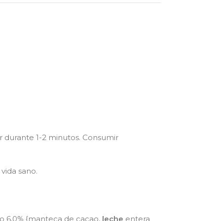
ar durante 1-2 minutos. Consumir
vida sano.
do 6,0% {manteca de cacao,
leche
entera