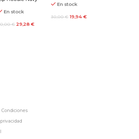
En stock
En stock
alla S
En stock
19,94
€
19,94
30,00
€
30,00
€
29,28
€
50,00
€
Añadir Al Carrito
Añadir Al Carr
Añadir Al Carrito
 Condiciones
 privacidad
l