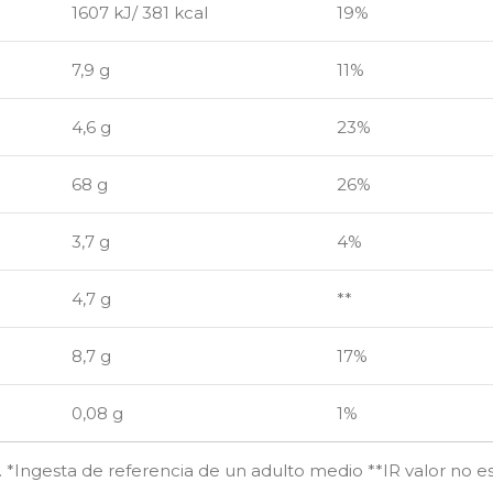
1607 kJ/ 381 kcal
19%
7,9 g
11%
4,6 g
23%
68 g
26%
3,7 g
4%
4,7 g
**
8,7 g
17%
0,08 g
1%
*Ingesta de referencia de un adulto medio **IR valor no e