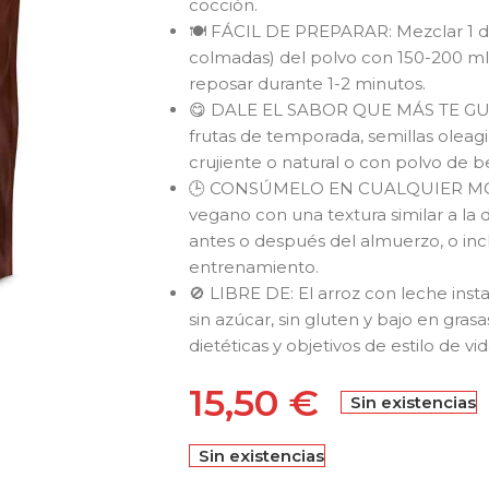
cocción.
🍽️ FÁCIL DE PREPARAR: Mezclar 1 do
colmadas) del polvo con 150-200 ml 
reposar durante 1-2 minutos.
😋 DALE EL SABOR QUE MÁS TE GUST
frutas de temporada, semillas olea
crujiente o natural o con polvo de 
🕒 CONSÚMELO EN CUALQUIER MOME
vegano con una textura similar a la
antes o después del almuerzo, o in
entrenamiento.
🚫 LIBRE DE: El arroz con leche in
sin azúcar, sin gluten y bajo en gr
dietéticas y objetivos de estilo de vid
15,50
€
Sin existencias
Sin existencias