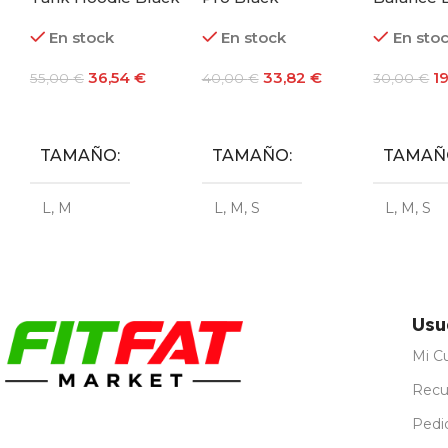
Edition
En stock
En stock
En sto
36,54
€
33,82
€
1
55,00
€
40,00
€
30,00
€
Seleccionar Opciones
Seleccionar Opciones
TAMAÑO
TAMAÑO
TAMAÑ
L
,
M
L
,
M
,
S
L
,
M
,
S
Usu
Mi C
Recu
Pedi