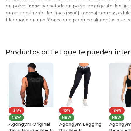
en polvo,
leche
desnatada en polvo, emulgente: lecitinas
grasa, emulgente: lecitinas (
soja
)], aroma}, aromas, edulc
Elaborado en una fábrica que produce alimentos que con
Productos outlet que te pueden intere
-34%
-15%
-34%
NEW
NEW
NEW
Agongym Original
Agongym Legging
Agongym
y
Tank Hoodie Black
Pro Black
Balance 