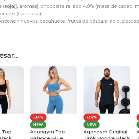
 (
soja
)], aromas}, chocolate rallado 4,0% {masa de cacao,
orante (sucralosa).
tienen huevos, cacahuete, frutos de cáscara, apio, pescado
sar...
-34%
-34%
NEW
NEW
 Top
Agongym Top
Agongym Original
Black
Balance Blue
Tank Hoodie Black