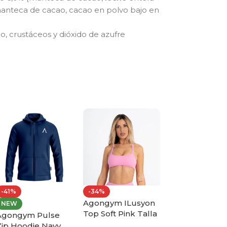
 manteca de cacao, cacao en polvo bajo en
, crustáceos y dióxido de azufre
-41%
-34%
-34%
Agongym ILusyon
Agongym Soft
NEW
Top Soft Pink Talla
Top Dark Blu
Agongym Pulse
L
Talla L
Zip Hoodie Navy