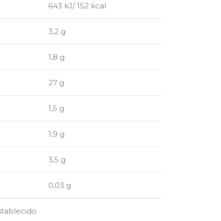
643 kJ/ 152 kcal
3,2 g
1,8 g
27 g
1,5 g
1,9 g
3,5 g
0,03 g
stablecido