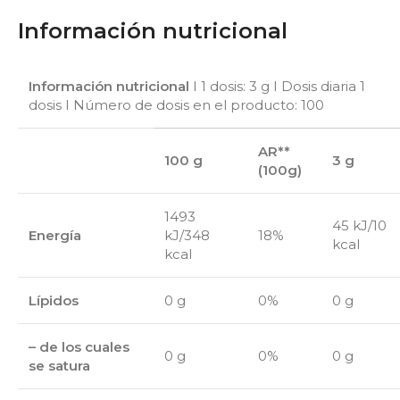
Información nutricional
Información nutricional
I 1 dosis: 3 g I Dosis diaria 1
dosis I Número de dosis en el producto: 100
AR**
100 g
3 g
(100g)
1493
45 kJ/10
Energía
kJ/348
18%
kcal
kcal
Lípidos
0 g
0%
0 g
– de los cuales
0 g
0%
0 g
se satura