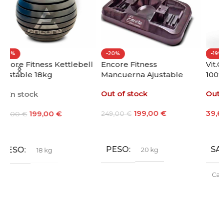
-20%
-19%
ll
Encore Fitness
Vit.O.Best Whey Protein
Mancuerna Ajustable
100% 1000g
20kg
Out of stock
Out of stock
199,00
€
39,60
€
-
48,60
€
249,00
€
Leer Más
Seleccionar Opciones
PESO
SABOR
20 kg
Café
,
Chocolate
,
Fresa
,
Galleta María
,
Leche
Merengada
,
Limon Yogur
,
Natural
,
Vainilla