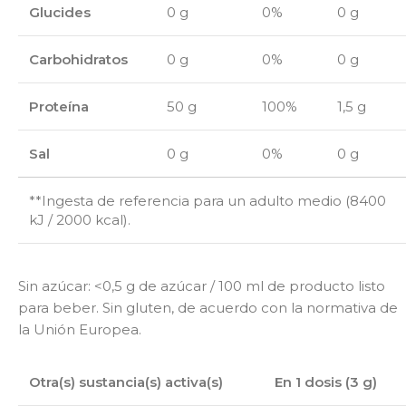
Glucides
0 g
0%
0 g
Carbohidratos
0 g
0%
0 g
Proteína
50 g
100%
1,5 g
Sal
0 g
0%
0 g
**Ingesta de referencia para un adulto medio (8400
kJ / 2000 kcal).
Sin azúcar: <0,5 g de azúcar / 100 ml de producto listo
para beber. Sin gluten, de acuerdo con la normativa de
la Unión Europea.
Otra(s) sustancia(s) activa(s)
En 1 dosis (3 g)