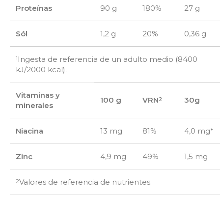
Proteínas
90 g
180%
27 g
Sól
1,2 g
20%
0,36 g
Ingesta de referencia de un adulto medio (8400
1
kJ/2000 kcal).
Vitaminas y
100 g
VRN
30g
2
minerales
Niacina
13 mg
81%
4,0 mg*
Zinc
4,9 mg
49%
1,5 mg
Valores de referencia de nutrientes.
2