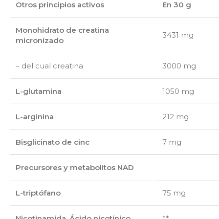
Otros principios activos
En 30 g
Monohidrato de creatina
3431 mg
micronizado
– del cual creatina
3000 mg
L-glutamina
1050 mg
L-arginina
212 mg
Bisglicinato de cinc
7 mg
Precursores y metabolitos NAD
L-triptófano
75 mg
Nicotinamida, Ácido nicotínico
**