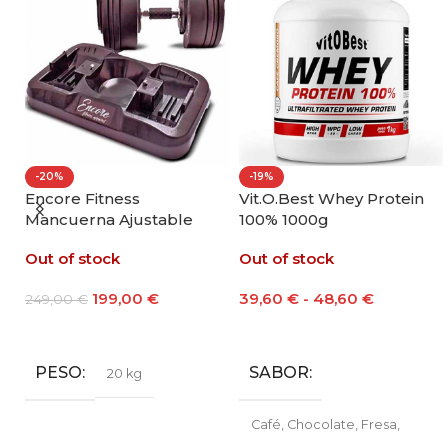
-20%
-19%
ll
Encore Fitness
Vit.O.Best Whey Protein
Mancuerna Ajustable
100% 1000g
20kg
Out of stock
Out of stock
199,00
€
39,60
€
-
48,60
€
249,00
€
Leer Más
Seleccionar Opciones
PESO
SABOR
20 kg
Café
,
Chocolate
,
Fresa
,
Galleta María
,
Leche