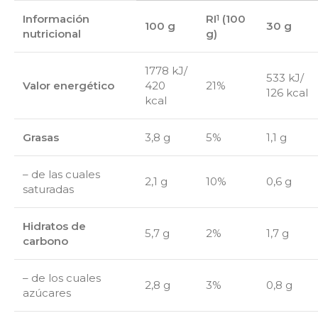
Información
RI
(100
1
100 g
30 g
nutricional
g)
1778 kJ/
533 kJ/
Valor energético
420
21%
126 kcal
kcal
Grasas
3,8 g
5%
1,1 g
– de las cuales
2,1 g
10%
0,6 g
saturadas
Hidratos de
5,7 g
2%
1,7 g
carbono
– de los cuales
2,8 g
3%
0,8 g
azúcares