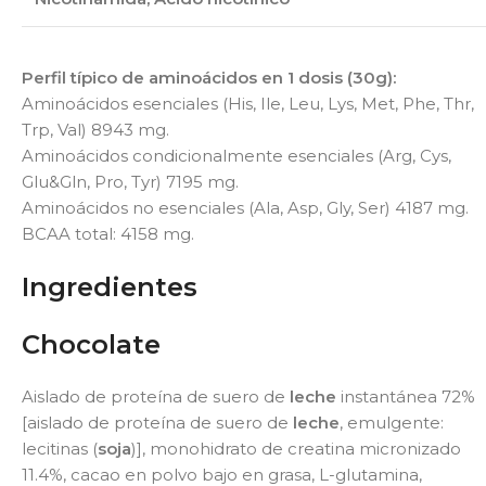
Perfil típico de aminoácidos en 1 dosis (30g):
Aminoácidos esenciales (His, Ile, Leu, Lys, Met, Phe, Thr,
Trp, Val) 8943 mg.
Aminoácidos condicionalmente esenciales (Arg, Cys,
Glu&Gln, Pro, Tyr) 7195 mg.
Aminoácidos no esenciales (Ala, Asp, Gly, Ser) 4187 mg.
BCAA total: 4158 mg.
Ingredientes
Chocolate
Aislado de proteína de suero de
leche
instantánea 72%
[aislado de proteína de suero de
leche
, emulgente:
lecitinas (
soja
)], monohidrato de creatina micronizado
11.4%, cacao en polvo bajo en grasa, L-glutamina,