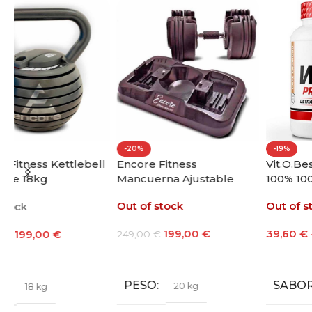
-20%
-19%
ll
Encore Fitness
Vit.O.Best Whey Protein
Mancuerna Ajustable
100% 1000g
20kg
Out of stock
Out of stock
199,00
€
39,60
€
-
48,60
€
249,00
€
Leer Más
Seleccionar Opciones
PESO
SABOR
20 kg