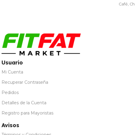
Café
,
Chocolate
,
Fresa
,
Galleta María
,
Leche
Merengada
,
Limon Yogur
,
Natural
,
Vainilla
Usuario
Mi Cuenta
Recuperar Contraseña
Pedidos
Detalles de la Cuenta
Registro para Mayoristas
Avisos
Términos y Condiciones