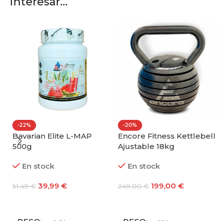
interesar...
-22%
-20%
Bavarian Elite L-MAP
Encore Fitness Kettlebell
500g
Ajustable 18kg
En stock
En stock
39,99
€
199,00
€
51,49
€
249,00
€
Seleccionar Opciones
Añadir Al Carrito