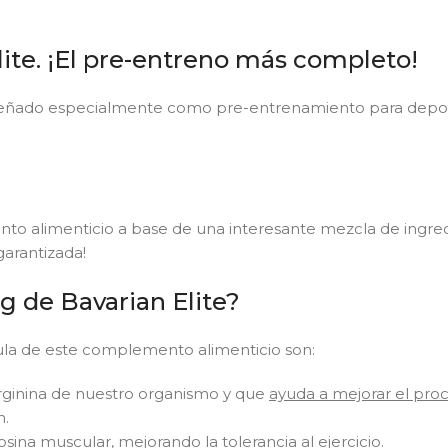
lite. ¡El pre-entreno más completo!
señado especialmente como pre-entrenamiento para deporti
 alimenticio a base de una interesante mezcla de ingredie
garantizada!
g de Bavarian Elite?
ula de este complemento alimenticio son:
-arginina de nuestro organismo y que
ayuda a mejorar el pro
n.
nosina muscular,
mejorando la tolerancia al ejercicio
.