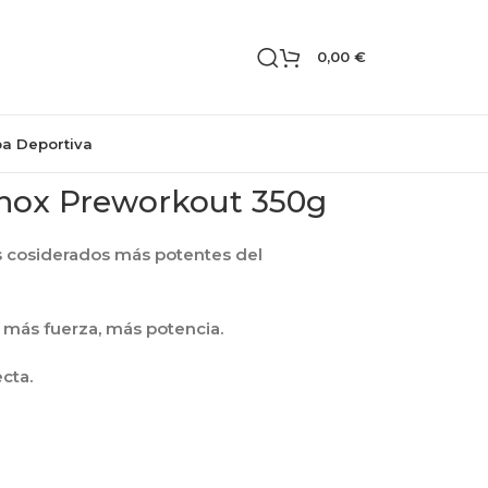
0,00
€
pa Deportiva
anox Preworkout 350g
s cosiderados más potentes del
 más fuerza, más potencia.
cta.