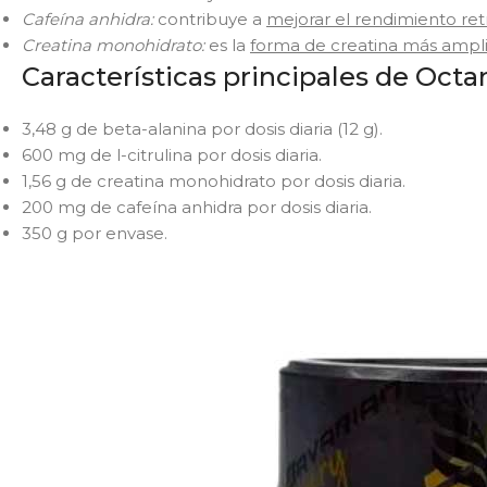
Cafeína anhidra:
contribuye a
mejorar el rendimiento ret
Creatina monohidrato:
es la
forma de creatina más ampl
Características principales de Octa
3,48 g de beta-alanina por dosis diaria (12 g).
600 mg de l-citrulina por dosis diaria.
1,56 g de creatina monohidrato por dosis diaria.
200 mg de cafeína anhidra por dosis diaria.
350 g por envase.