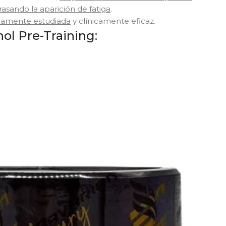
rasando la aparición de fatiga
.
iamente estudiada
y clínicamente eficaz.
nol Pre-Training: