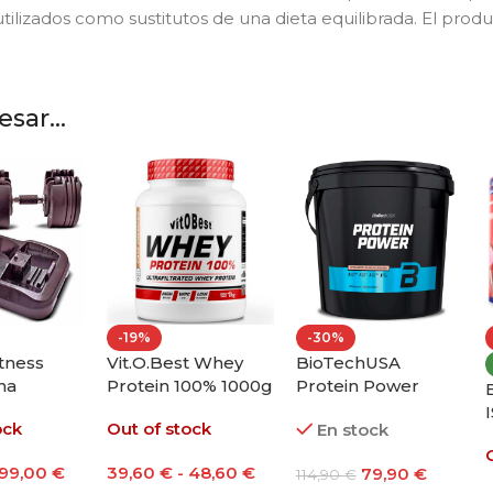
ilizados como sustitutos de una dieta equilibrada. El produ
sar...
-34%
-34%
NEW
NEW
ym Top
Agongym Top
Agongym Original
e Black
Balance Blue
Tank Hoodie Black
tock
En stock
En stock