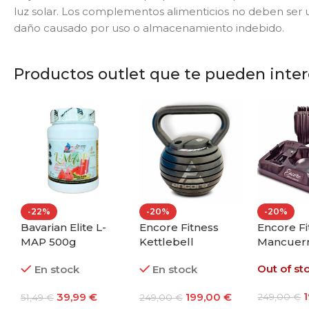
luz solar. Los complementos alimenticios no deben ser ut
daño causado por uso o almacenamiento indebido.
Productos outlet que te pueden intere
-34%
-15%
-34%
NEW
NEW
NEW
Agongym Original
Agongym Legging
Agong
hey
Tank Hoodie Black
Pro Black
Balanc
Edition
En stock
En stock
En s