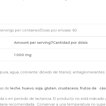
ngs per container/Dosis por envase: 60
Amount per serving7Cantidad por dósis
1 000 mg
ura, agua, colorante: dióxido de titanio); antiaglomerantes:
zas de
leche
,
huevo
,
soja
,
gluten
,
crustáceos
,
frutos de cás
da o en período de lactancia. El producto no está indicado
diaria recomendada. Conservar a una temperatura no superior