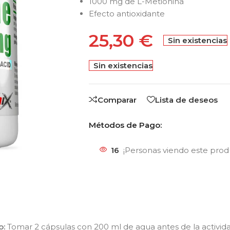
1000 mg de L-Metionina
Efecto antioxidante
25,30
€
Sin existencias
Sin existencias
Comparar
Lista de deseos
Métodos de Pago:
16
¡Personas viendo este pro
o:
Tomar 2 cápsulas con 200 ml de agua antes de la activida