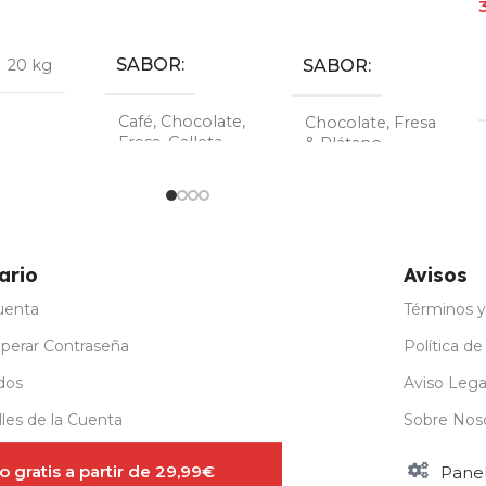
19,94
€
19,94
€
36,54
€
€
30,00
€
55,00
€
Seleccionar Opciones
Seleccionar Opciones
Seleccionar Opciones
AÑO
TAMAÑO
TAMAÑO
S
L
,
M
L
,
M
ario
Avisos
uenta
Términos y
perar Contraseña
Política de
dos
Aviso Lega
les de la Cuenta
Sobre Nos
stro para Mayoristas
 gratis a partir de 29,99€
Pane