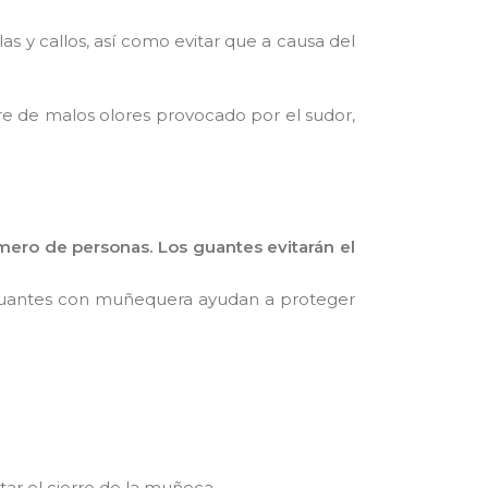
 y callos, así como evitar que a causa del
libre de malos olores provocado por el sudor,
mero de personas. Los guantes evitarán el
 guantes con muñequera ayudan a proteger
ar el cierre de la muñeca.