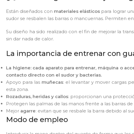
Están diseñados con
materiales
elásticos
para lograr un
sudor se resbalen las barras o mancuernas. Permiten en
Su diseño ha sido realizado con el fin de mejorar la trans
sin dar nada de calor.
La importancia de entrenar con gu
La higiene:
cada aparato para entrenar, máquina o acc
contacto directo con el sudor y bacterias.
Apoyo para las
muñecas
: el levantar y mover cargas
esta zona.
Rozaduras, heridas y callos
: proporcionan una protecció
Protegen las palmas de las manos frente a las barras de
Mejor
agarre
: evitan que se resbale la barra debido al su
Modo de empleo
Introducir la mano dentro del guante de forma que los 