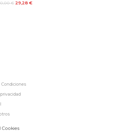
29,28
€
50,00
€
Añadir Al Carrito
Añadir Al Carr
Añadir Al Carrito
 Condiciones
 privacidad
l
otros
l Cookies