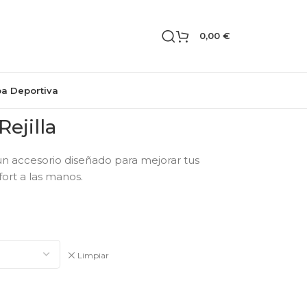
0,00
€
pa Deportiva
ejilla
n accesorio diseñado para mejorar tus
ort a las manos.
Limpiar