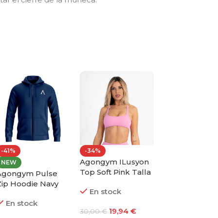
-41%
-34%
-34%
Agongym ILusyon
Agongym Soft
NEW
Top Soft Pink Talla
Top Dark Blu
Agongym Pulse
L
Talla L
Zip Hoodie Navy
En stock
En stock
alla S
En stock
19,94
€
19,94
30,00
€
30,00
€