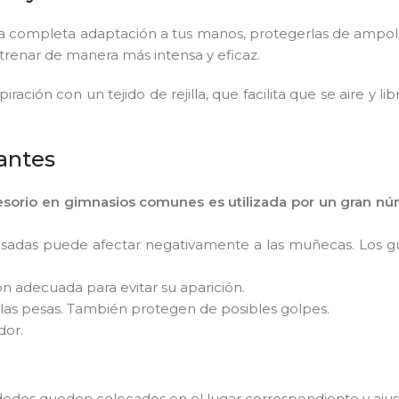
a completa adaptación a tus manos, protegerlas de ampollas
trenar de manera más intensa y eficaz.
piración con un tejido de rejilla, que facilita que se aire y 
antes
esorio en gimnasios comunes es utilizada por un gran nú
 pesadas puede afectar negativamente a las muñecas. Los
n adecuada para evitar su aparición.
 las pesas. También protegen de posibles golpes.
dor.
dedos queden colocados en el lugar correspondiente y ajust