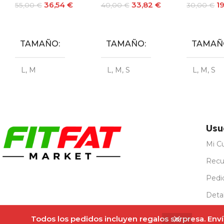
36,54
€
33,82
€
1
55,00
€
40,00
€
30,00
€
Seleccionar Opciones
Seleccionar Opciones
TAMAÑO
TAMAÑO
TAMAÑ
L
,
M
L
,
M
,
S
L
,
M
,
S
Usu
Mi C
Recu
Pedi
Detal
Regi
Todos los pedidos incluyen regalos sorpresa. Envío