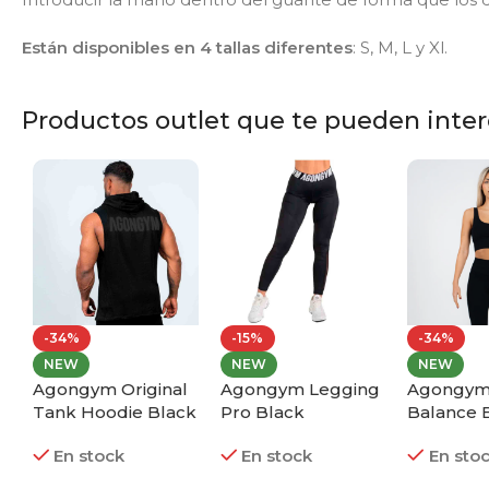
Están disponibles en 4 tallas diferentes
: S, M, L y Xl.
Productos outlet que te pueden intere
-34%
-15%
-34%
NEW
NEW
NEW
Agongym Original
Agongym Legging
Agongym
y
Tank Hoodie Black
Pro Black
Balance 
Edition
En stock
En stock
En sto