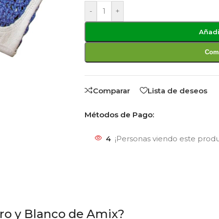
-
+
Añadi
Comp
Comparar
Lista de deseos
Métodos de Pago:
4
¡Personas viendo este prod
gro y Blanco de Amix?