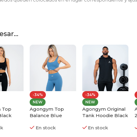
sar...
-34%
-34%
NEW
NEW
 Top
Agongym Top
Agongym Original
Black
Balance Blue
Tank Hoodie Black
T
ck
En stock
En stock