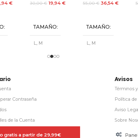
9,94
€
19,94
€
36,54
€
30,00
€
55,00
€
Seleccionar Opciones
Seleccionar Opciones
Seleccionar Opciones
O
TAMAÑO
TAMAÑO
L
,
M
L
,
M
ario
Avisos
uenta
Términos y
perar Contraseña
Política de
dos
Aviso Lega
les de la Cuenta
Sobre Nos
stro para Mayoristas
 gratis a partir de 29,99€
Pane