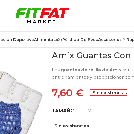
ación Deportiva
Alimentación
Pérdida De Peso
Accesorios Y Ro
Amix Guantes Con R
Los
guantes de rejilla de Amix
son u
entrenamientos y proporcionar conf
7,60
€
Sin existencias
TAMAÑO
Sin existencias