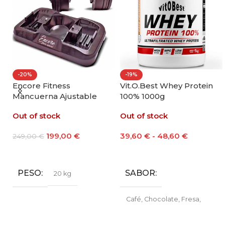
-20%
-19%
ll
Encore Fitness
Vit.O.Best Whey Protein
Mancuerna Ajustable
100% 1000g
20kg
Out of stock
Out of stock
199,00
€
39,60
€
-
48,60
€
249,00
€
Leer Más
Seleccionar Opciones
PESO
SABOR
20 kg
Café
,
Chocolate
,
Fresa
,
Galleta María
,
Leche
Merengada
,
Limon Yogur
,
Natural
,
Vainilla