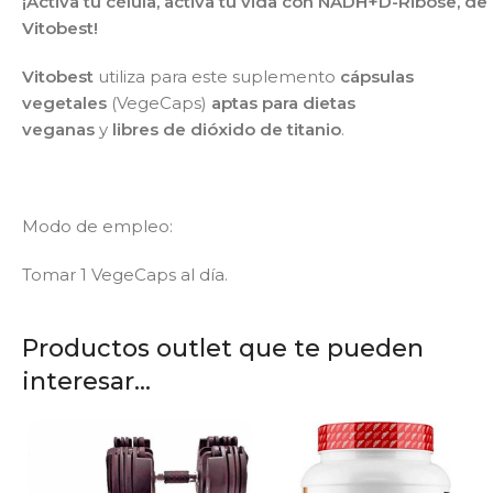
¡Activa tu célula, activa tu vida con NADH+D-Ribose, de
Vitobest!
Vitobest
utiliza para este suplemento
cápsulas
vegetales
(VegeCaps)
aptas para dietas
veganas
y
libres de dióxido de titanio
.
Modo de empleo:
Tomar 1 VegeCaps al día.
Productos outlet que te pueden
interesar...