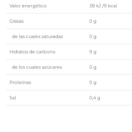
Valor energético
38 kJ /9 kcal
Grasas
0 g
de las cuales saturadas
0 g
Hidratos de carbono
9 g
de los cuales azúcares
0 g
Proteínas
0 g
Sal
0,4 g