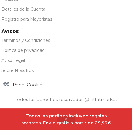
Detalles de la Cuenta
Registro para Mayoristas
Avisos
Términos y Condiciones
Política de privacidad
Aviso Legal
Sobre Nosotros
Panel Cookies
Todos los derechos reservados @Fitfatmarket
Servivita Sirope
Todos los pedidos incluyen regalos
Sin
Zero Fresa 320
3,90
€
existencias
sorpresa. Envío gratis a partir de 29,99€
ml