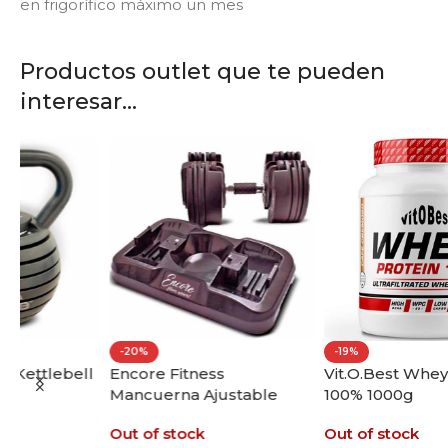
en frigorífico máximo un mes
Productos outlet que te pueden
interesar...
-20%
-19%
ll
Encore Fitness
Vit.O.Best Whey Protein
Mancuerna Ajustable
100% 1000g
20kg
Out of stock
Out of stock