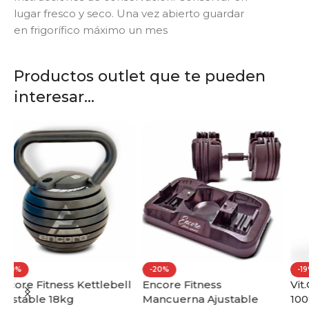
lugar fresco y seco. Una vez abierto guardar
en frigorífico máximo un mes
Productos outlet que te pueden
interesar...
-20%
-19%
ll
Encore Fitness
Vit.O.Best Whey Protein
Mancuerna Ajustable
100% 1000g