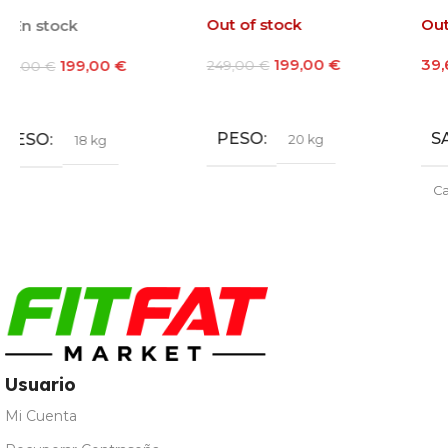
20kg
Out of stock
Out of stock
199,00
€
39,60
€
-
48,60
€
249,00
€
Leer Más
Seleccionar Opciones
PESO
SABOR
20 kg
Café
,
Chocolate
,
Fresa
,
Galleta María
,
Leche
Merengada
,
Limon Yogur
,
Natural
,
Vainilla
Usuario
Mi Cuenta