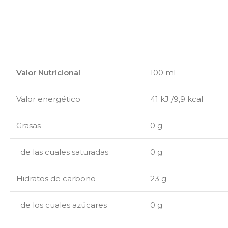
Valor Nutricional
100 ml
Valor energético
41 kJ /9,9 kcal
Grasas
0 g
de las cuales saturadas
0 g
Hidratos de carbono
23 g
de los cuales azúcares
0 g