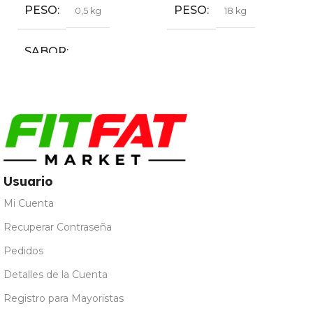
PESO
SABOR
20 kg
Café
,
Chocolate
,
Fresa
,
Galleta María
,
Leche
Merengada
,
Limon Yogur
Natural
,
Vainilla
Usuario
Mi Cuenta
Recuperar Contraseña
Pedidos
Detalles de la Cuenta
Registro para Mayoristas