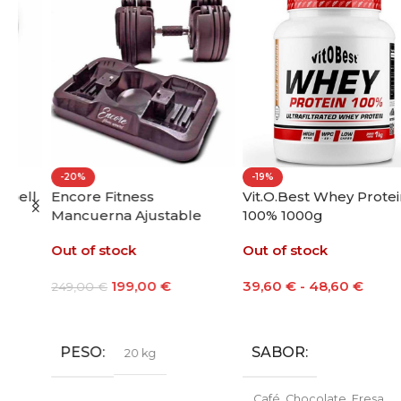
-20%
-19%
ll
Encore Fitness
Vit.O.Best Whey Protein
Mancuerna Ajustable
100% 1000g
20kg
Out of stock
Out of stock
199,00
€
39,60
€
-
48,60
€
249,00
€
Leer Más
Seleccionar Opciones
PESO
SABOR
20 kg
Café
,
Chocolate
,
Fresa
,