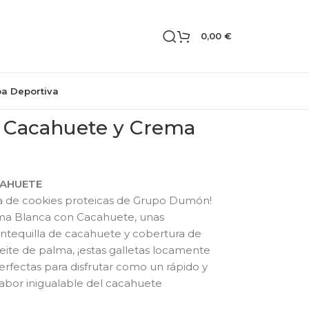
0,00
€
pa Deportiva
 Cacahuete y Crema
CAHUETE
a de cookies proteicas de Grupo Dumón!
ma Blanca con Cacahuete, unas
antequilla de cacahuete y cobertura de
ceite de palma, ¡estas galletas locamente
erfectas para disfrutar como un rápido y
 sabor inigualable del cacahuete