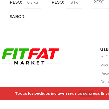
SABOR
SABOR
TAMAÑO
Cereza
,
Cola
,
Ice
Black Cookies
,
L
,
M
Pop
,
Chocolate
,
Pintalenguas
Croissant de
Mora
,
Piruleta
,
Chocolate
,
Sandía
Fresas & Nata
,
Triple Chocolate
Usu
Mi C
Recu
Pedi
Detal
Regi
Todos los pedidos incluyen regalos sorpresa. Envío
Todos los derechos reservados @Fitfatmarket