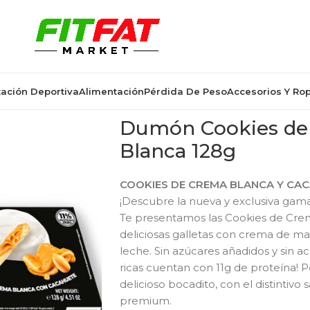
ación Deportiva
Alimentación
Pérdida De Peso
Accesorios Y Ro
Dumón Cookies de
Blanca 128g
COOKIES DE CREMA BLANCA Y CA
¡Descubre la nueva y exclusiva gam
Te presentamos las Cookies de Cre
deliciosas galletas con crema de m
leche. Sin azúcares añadidos y sin a
ricas cuentan con 11g de proteína! P
delicioso bocadito, con el distintivo
premium.