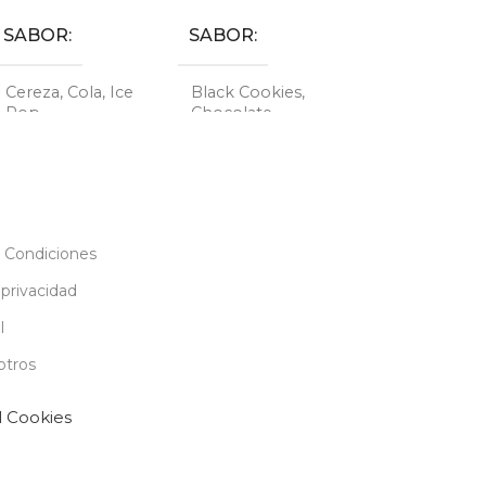
MAÑO
TAMAÑO
M
L
,
M
 Condiciones
 privacidad
l
otros
l Cookies