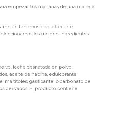
para empezar tus mañanas de una manera
 también tenemos para ofrecerte
 Seleccionamos los mejores ingredientes
polvo, leche desnatada en polvo,
os, aceite de nabina, edulcorante:
te: maltitoles; gasificante: bicarbonato de
tos derivados. El producto contiene