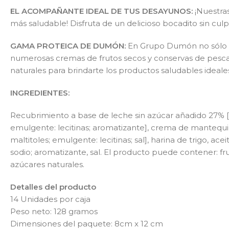
EL ACOMPAÑANTE IDEAL DE TUS DESAYUNOS:
¡Nuestra
más saludable! Disfruta de un delicioso bocadito sin cu
GAMA PROTEICA DE DUMÓN:
En Grupo Dumón no sólo co
numerosas cremas de frutos secos y conservas de pescado
naturales para brindarte los productos saludables ideal
INGREDIENTES:
Recubrimiento a base de leche sin azúcar añadido 27% [e
emulgente: lecitinas; aromatizante], crema de mantequi
maltitoles; emulgente: lecitinas; sal], harina de trigo, ac
sodio; aromatizante, sal. El producto puede contener: fr
azúcares naturales.
Detalles del producto
14 Unidades por caja
Peso neto: 128 gramos
Dimensiones del paquete: 8cm x 12 cm