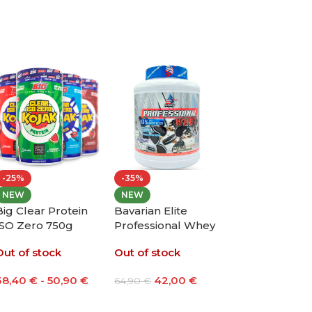
%
-34%
-41%
W
NEW
NEW
ngym Top
Agongym Original
Agongym Pulse
nce Blue
Tank Hoodie Black
Zip Hoodie Navy
Talla S
 stock
En stock
En stock
19,94
€
36,54
€
29,28
€
0
€
55,00
€
50,00
€
Seleccionar Opciones
Seleccionar Opciones
Añadir Al Carrito