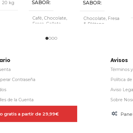
TAMAÑO
TAMAÑO
TA
L
,
M
,
S
L
,
M
,
S
L
,
ario
Avisos
uenta
Términos y
perar Contraseña
Política de
dos
Aviso Lega
les de la Cuenta
Sobre Nos
stro para Mayoristas
 gratis a partir de 29,99€
Pane