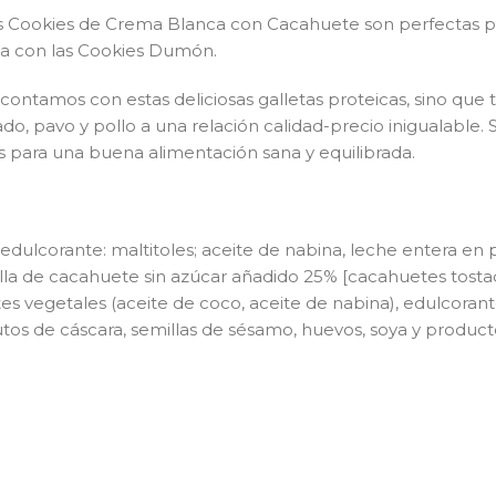
s Cookies de Crema Blanca con Cacahuete son perfectas 
lpa con las Cookies Dumón.
ntamos con estas deliciosas galletas proteicas, sino que
, pavo y pollo a una relación calidad-precio inigualable.
es para una buena alimentación sana y equilibrada.
dulcorante: maltitoles; aceite de nabina, leche entera en 
lla de cacahuete sin azúcar añadido 25% [cacahuetes tostad
eites vegetales (aceite de coco, aceite de nabina), edulcoran
utos de cáscara, semillas de sésamo, huevos, soya y produc