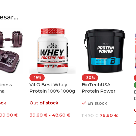
sar...
-15%
-34%
-34
NEW
NEW
NE
inal
Agongym Legging
Agongym Top
Ago
Black
Pro Black
Balance Black
Bala
En stock
En stock
En
€
33,82
€
19,94
€
40,00
€
30,00
€
30,0
Seleccionar Opciones
Seleccionar Opciones
Seleccionar Opciones