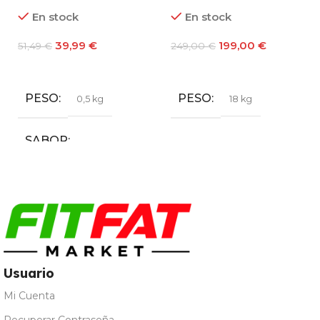
20kg
Out of stock
Out of stock
199,00
€
39,60
€
-
48,60
€
249,00
€
Leer Más
Seleccionar Opciones
PESO
SABOR
20 kg
Café
,
Chocolate
,
Fresa
,
Galleta María
,
Leche
Merengada
,
Limon Yogur
,
Natural
,
Vainilla
Usuario
Mi Cuenta
Recuperar Contraseña