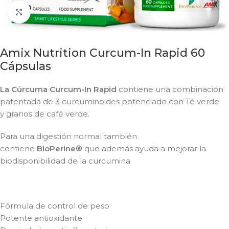
Click to enlarge
Amix Nutrition Curcum-In Rapid 60
Cápsulas
La Cúrcuma Curcum-In Rapid
c
ontiene
una
combinación
patentada
de 3
curcuminoides
potenciado
con Té verde
y
granos
de café
verde
.
Para una digestión normal también
contiene
BioPerine
®
que además ayuda a mejorar la
biodisponibilidad de la curcumina
Fórmula de control de peso
Potente antioxidante