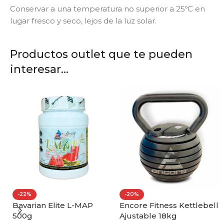
Conservar a una temperatura no superior a 25ºC en
lugar fresco y seco, lejos de la luz solar.
Productos outlet que te pueden
interesar...
-20%
-19%
ell
Encore Fitness
Vit.O.Best Whey Protein
Mancuerna Ajustable
100% 1000g