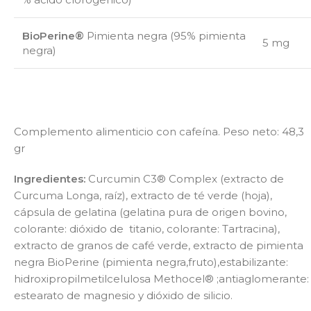
BioPerine®
Pimienta negra
(95%
pimienta
5 mg
negra)
Complemento alimenticio con cafeína. Peso neto: 48,3
gr
Ingredientes:
Curcumin C3
®
Complex (
extracto de
Curcuma Longa, raíz),
extracto de
té verde
(hoja)
,
cápsula de gelatina
(gelatina pura
de origen bovino,
colorante
: dióxido de
titanio
, colorante: Tartracina),
extracto de
granos de café verde,
extracto de
pimienta
negra BioPerine
(pimienta negra,fruto),estabilizante:
hidroxipropilmetilcelulosa Methocel® ;antiaglomerante:
estearato de magnesio y dióxido de silicio.