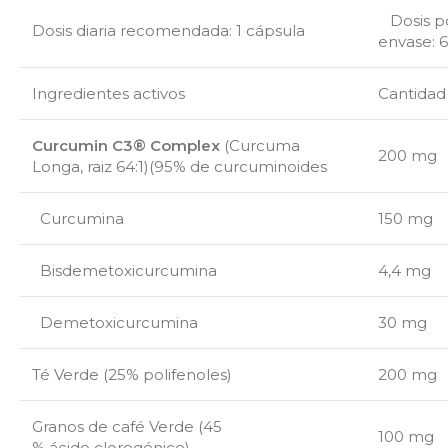
Dosis p
Dosis diaria
recomendada
: 1 cápsula
envase
:
6
Ingredientes activos
Cantidad
Curcumin C3® Complex
(Curcuma
200 mg
Longa, raiz 64:1)(95% de curcuminoides
Curcumina
150 mg
Bisdemetoxicurcumina
4,4 mg
Demetoxicurcumina
30 mg
Té Verde
(25% polifenoles)
200 mg
Granos de café Verde
(45
100 mg
% ácido clorogénico)