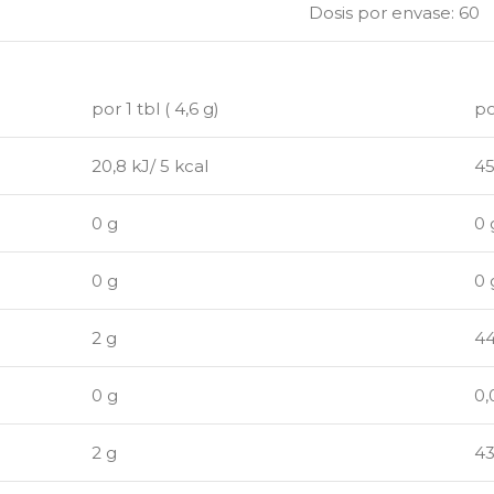
Dosis por envase: 60
por 1 tbl ( 4,6 g)
po
20,8 kJ/ 5 kcal
45
0 g
0 
0 g
0 
2 g
44
0 g
0,
2 g
43