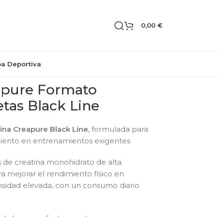
0,00
€
pa Deportiva
apure Formato
etas Black Line
ina Creapure Black Line
, formulada para
miento en entrenamientos exigentes
 de creatina monohidrato de alta
ra mejorar el rendimiento físico en
ensidad elevada, con un consumo diario