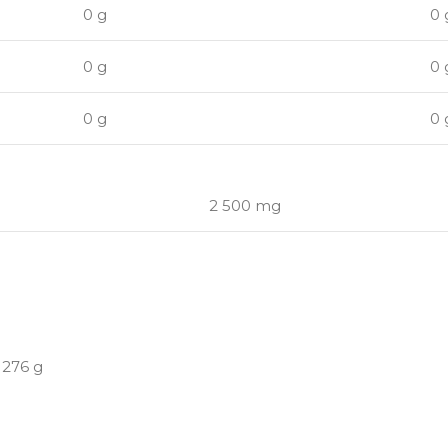
0 g
0 
0 g
0 
0 g
0 
2 500 mg
5
 276 g