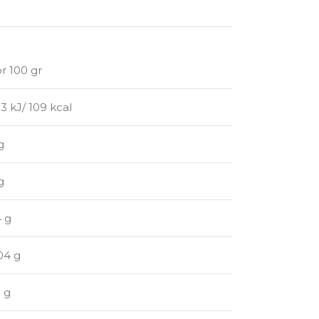
r 100 gr
3 kJ/ 109 kcal
g
g
 g
04 g
 g