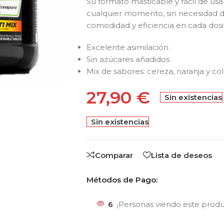
Su formato masticable y fácil de us
cualquier momento, sin necesidad d
comodidad y eficiencia en cada dosi
Excelente asimilación
Sin azúcares añadidos
Mix de sabores: cereza, naranja y co
27,90
€
Sin existencias
Sin existencias
Comparar
Lista de deseos
Métodos de Pago:
6
¡Personas viendo este prod