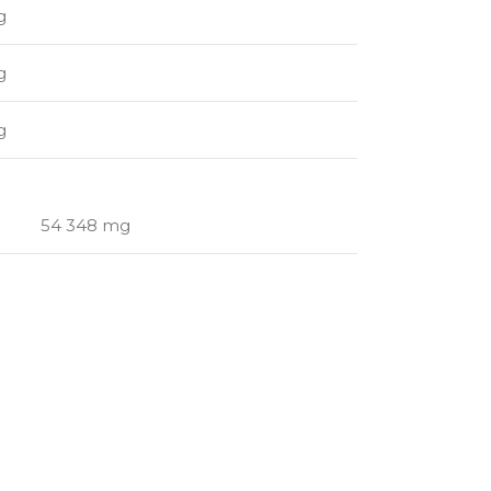
g
g
g
4 348 mg