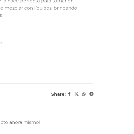
ar la hace perfecta para tomar en
e mezclar con líquidos, brindando
s
la
Share:
ucto ahora mismo!