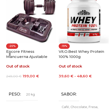
-20%
-19%
ll
Encore Fitness
Vit.O.Best Whey Protein
Mancuerna Ajustable
100% 1000g
20kg
Out of stock
Out of stock
199,00
€
39,60
€
-
48,60
€
249,00
€
Leer Más
Seleccionar Opciones
PESO
SABOR
20 kg
Café
,
Chocolate
,
Fresa
,