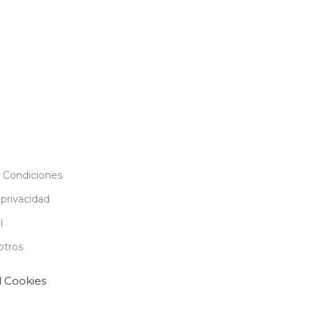
Añadir Al Carrito
 Condiciones
 privacidad
l
otros
l Cookies