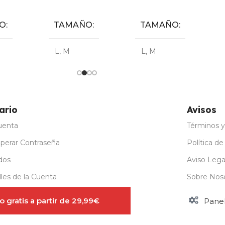
Seleccionar Opciones
Seleccionar Opciones
Seleccionar Opciones
O
TAMAÑO
TAMAÑO
L
,
M
L
,
M
ario
Avisos
uenta
Términos y
perar Contraseña
Política de
dos
Aviso Lega
les de la Cuenta
Sobre Nos
stro para Mayoristas
 gratis a partir de 29,99€
Pane