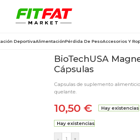
ación Deportiva
Alimentación
Pérdida De Peso
Accesorios Y Ro
BioTechUSA Magne
Cápsulas
Capsulas de suplemento alimentici
quelante.
10,50
€
Hay existencias
Hay existencias
-
+