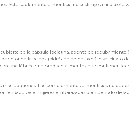
os! Este suplemento alimenticio no sustituye a una dieta var
 cubierta de la cápsula [gelatina, agente de recubrimiento (
 corrector de la acidez (hidróxido de potasio)], bisglicinato
do en una fábrica que produce alimentos que contienen leche
 más pequeños. Los complementos alimenticios no deben u
ecomendado para mujeres embarazadas o en período de lactan