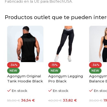
Fabricado en la UE para BioTechUSA.
Productos outlet que te pueden intere
-34%
-15%
-34%
NEW
NEW
NEW
Agongym Original
Agongym Legging
Agongym
y
Tank Hoodie Black
Pro Black
Balance 
Edition
En stock
En stock
En sto
36,54
€
33,82
€
1
55,00
€
40,00
€
30,00
€