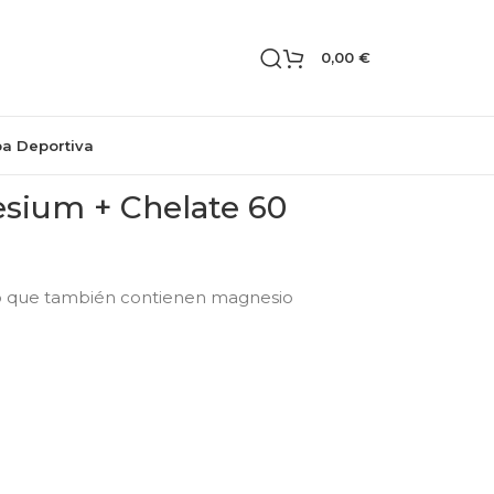
0,00
€
pa Deportiva
sium + Chelate 60
o que también contienen magnesio