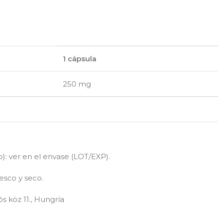
1 cápsula
250 mg
): ver en el envase (LOT/EXP).
esco y seco.
s köz 11., Hungría