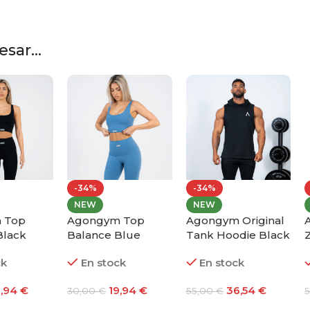
sar...
-34%
-34%
NEW
NEW
 Top
Agongym Top
Agongym Original
Black
Balance Blue
Tank Hoodie Black
T
ck
En stock
En stock
9,94
€
19,94
€
36,54
€
30,00
€
55,00
€