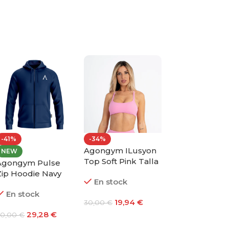
-41%
-34%
-34%
Agongym ILusyon
Agongym Soft
NEW
Top Soft Pink Talla
Top Dark Blu
Agongym Pulse
L
Talla L
Zip Hoodie Navy
En stock
En stock
alla S
En stock
19,94
€
19,94
30,00
€
30,00
€
29,28
€
50,00
€
Añadir Al Carrito
Añadir Al Carr