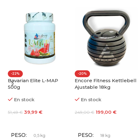
-22%
-20%
Bavarian Elite L-MAP
Encore Fitness Kettlebell
500g
Ajustable 18kg
En stock
En stock
39,99
€
199,00
€
51,49
€
249,00
€
Seleccionar Opciones
Añadir Al Carrito
PESO
PESO
0,5 kg
18 kg