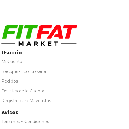
Galleta María
,
Leche
Merengada
,
Limon 
Natural
,
Vainilla
Usuario
Mi Cuenta
Recuperar Contraseña
Pedidos
Detalles de la Cuenta
Registro para Mayoristas
Avisos
Términos y Condiciones