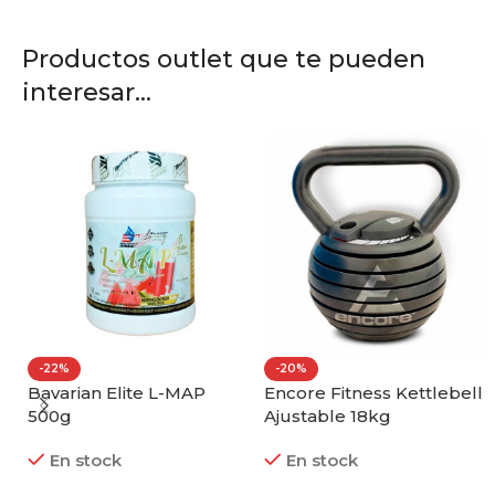
Productos outlet que te pueden
interesar...
-20%
-20%
 Elite L-MAP
Encore Fitness Kettlebell
Encore Fit
Ajustable 18kg
Mancuerna 
20kg
Out of stoc
ck
En stock