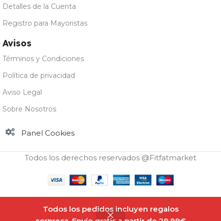
Detalles de la Cuenta
Registro para Mayoristas
Avisos
Términos y Condiciones
Política de privacidad
Aviso Legal
Sobre Nosotros
Panel Cookies
Todos los derechos reservados @Fitfatmarket
Amix
Nutrition
Todos los pedidos incluyen regalos
Hay
-
+
Ashwagandha
29,50
€
existencias
sorpresa. Envío gratis a partir de 29,99€