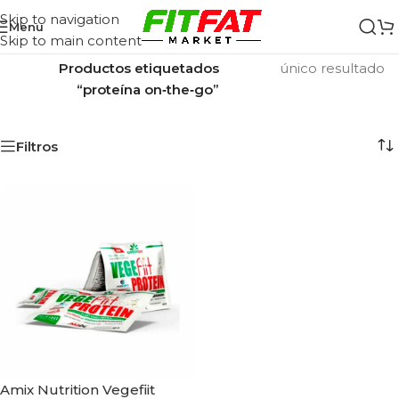
Skip to navigation
Menu
Skip to main content
Inicio
/
Mostrando el
Productos etiquetados
único resultado
“proteína on‑the‑go”
Filtros
Amix Nutrition Vegefiit