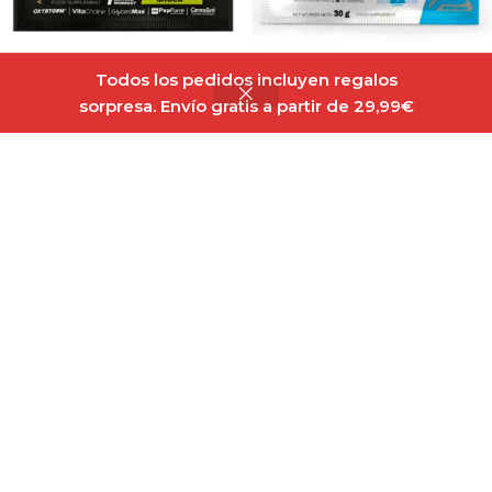
Amix Nutrition Iso Lyte
NEW
Todos los pedidos incluyen regalos
Sport Energy Drink Isotonic
Amix Yeep Pump Pre-
sorpresa. Envío gratis a partir de 29,99€
30g Sabor Lima-Limón
Workout 12g Black Line
Out of stock
Out of stock
1,15
€
1,30
€
Leer Más
Seleccionar Opciones
Usuario
Mi Cuenta
Recuperar Contraseña