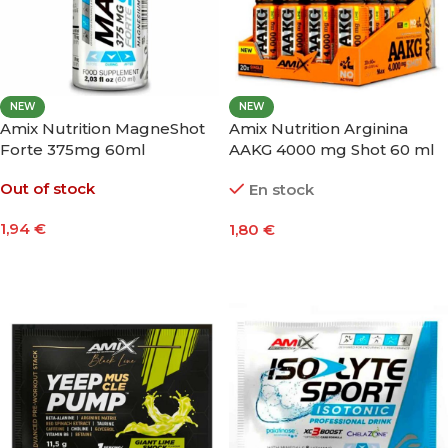
NEW
NEW
Amix Nutrition MagneShot
Amix Nutrition Arginina
Forte 375mg 60ml
AAKG 4000 mg Shot 60 ml
Sabor Lima
Out of stock
En stock
1,94
€
1,80
€
Seleccionar Opciones
Añadir Al Carrito