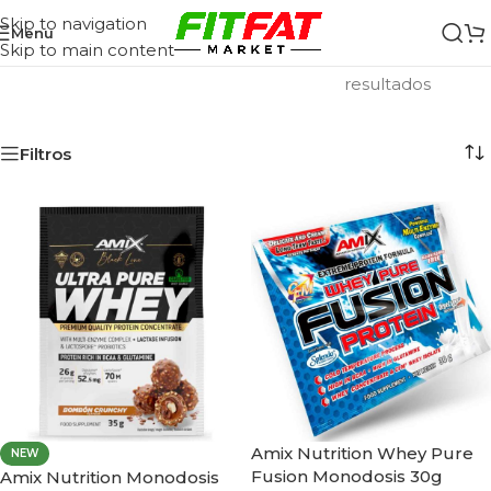
Skip to navigation
Menu
Skip to main content
Inicio
/
Monodosis
Mostrando los 18
resultados
Filtros
Amix Nutrition Whey Pure
NEW
Fusion Monodosis 30g
Amix Nutrition Monodosis