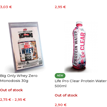
3,03
€
2,95
€
Seleccionar Opciones
Seleccionar Opciones
Big Only Whey Zero
NEW
Monodosis 30g
Life Pro Clear Protein Water
500ml
Out of stock
Out of stock
2,75
€
-
2,95
€
2,90
€
Seleccionar Opciones