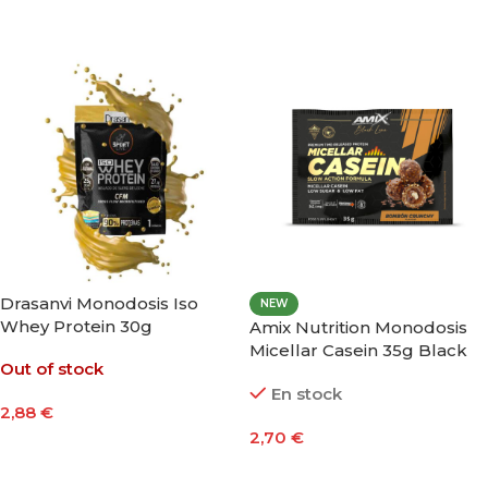
Seleccionar Opciones
Drasanvi Monodosis Iso
NEW
Whey Protein 30g
Amix Nutrition Monodosis
Micellar Casein 35g Black
Out of stock
Line
En stock
2,88
€
2,70
€
Seleccionar Opciones
Seleccionar Opciones