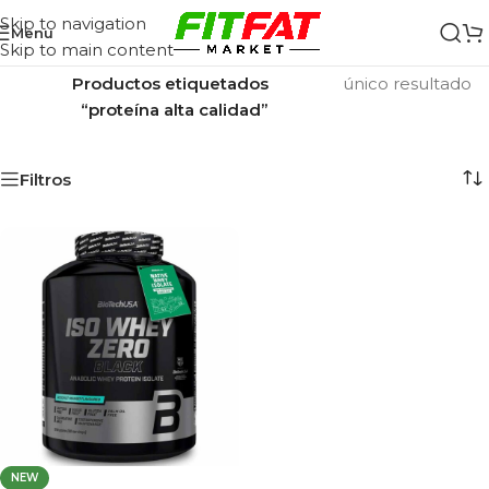
Skip to navigation
Menu
Skip to main content
Inicio
/
Mostrando el
Productos etiquetados
único resultado
“proteína alta calidad”
Filtros
NEW