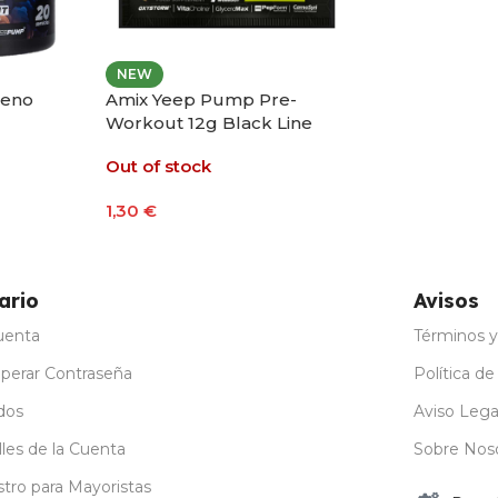
NEW
reno
Amix Yeep Pump Pre-
Workout 12g Black Line
Out of stock
1,30
€
ones
Seleccionar Opciones
ario
Avisos
uenta
Términos y
perar Contraseña
Política de
dos
Aviso Lega
les de la Cuenta
Sobre Nos
stro para Mayoristas