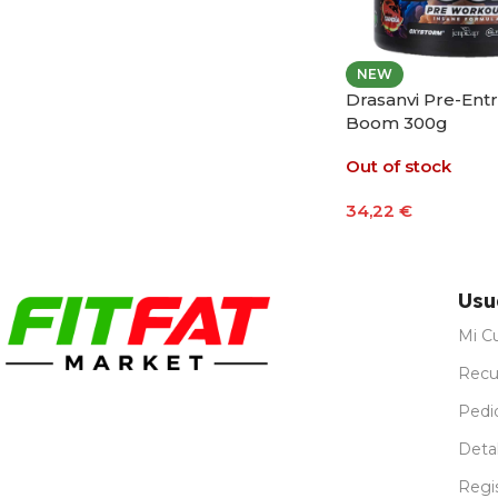
NEW
Drasanvi Pre-Ent
Boom 300g
Out of stock
34,22
€
Seleccionar Opci
Usu
Mi C
Recu
Pedi
Detal
Regi