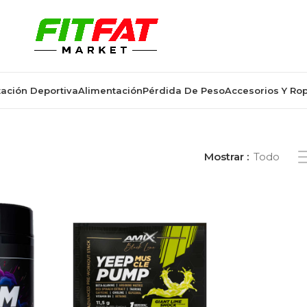
ación Deportiva
Alimentación
Pérdida De Peso
Accesorios Y Ro
re workout para deportistas”
Mostrar
Todo