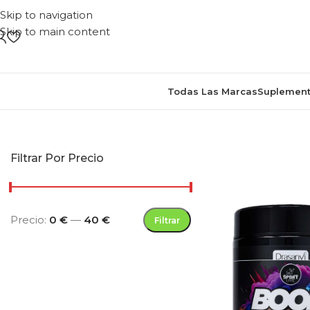
Skip to navigation
Skip to main content
Todas Las Marcas
Suplement
Inicio
/
Productos etiquetados “p
Filtrar Por Precio
Precio:
0 €
—
40 €
Filtrar