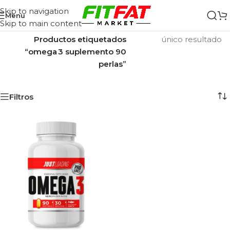
Skip to navigation
Menu
Skip to main content
Inicio
/
Mostrando el
Productos etiquetados
único resultado
“omega 3 suplemento 90
perlas”
Filtros