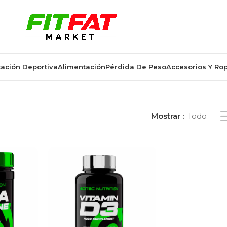
ación Deportiva
Alimentación
Pérdida De Peso
Accesorios Y Ro
quetados “nutrición esencial”
Mostrar
Todo