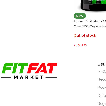
NEW
Scitec Nutrition 
One 120 Cápsula
Out of stock
21,90
€
Leer Más
Usu
Mi C
Recu
Pedi
Detal
Regi