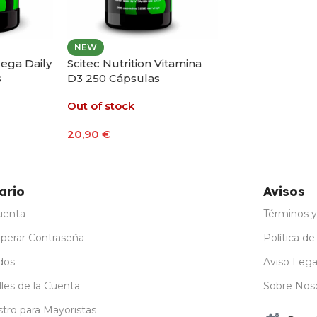
NEW
Mega Daily
Scitec Nutrition Vitamina
s
D3 250 Cápsulas
Out of stock
20,90
€
Leer Más
ario
Avisos
uenta
Términos y
perar Contraseña
Política de
dos
Aviso Lega
les de la Cuenta
Sobre Nos
stro para Mayoristas