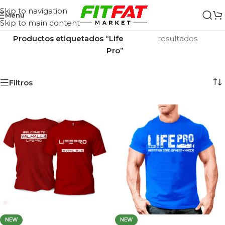
Skip to navigation
Menu
Skip to main content
Inicio
/
Mostrando los 5
Productos etiquetados “Life
resultados
Pro”
Filtros
NEW
NEW