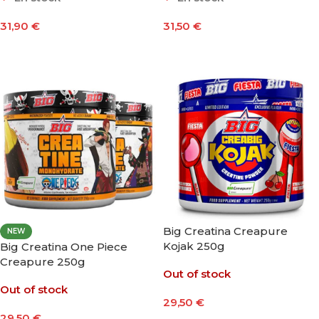
31,90
€
31,50
€
Añadir Al Carrito
Añadir Al Carrito
Big Creatina Creapure
NEW
Kojak 250g
Big Creatina One Piece
Creapure 250g
Out of stock
Out of stock
29,50
€
29,50
€