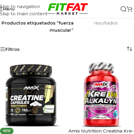
Skip to navigation
Menu
Skip to main content
Inicio
/
Mostrando los 12
Productos etiquetados “fuerza
resultados
muscular”
Filtros
Amix Nutrition Creatina Kre-
NEW