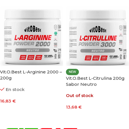
Vit.O.Best L-Arginine 2000 –
NEW
200g
Vit.O.Best L-Citrulina 200g
Sabor Neutro
En stock
Out of stock
16,83
€
13,68
€
Añadir Al Carrito
Leer Más