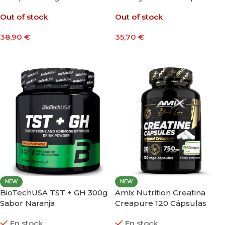
90 Cápsulas
Out of stock
Out of stock
38,90
€
35,70
€
Seleccionar Opciones
Leer Más
NEW
NEW
BioTechUSA TST + GH 300g
Amix Nutrition Creatina
Sabor Naranja
Creapure 120 Cápsulas
En stock
En stock