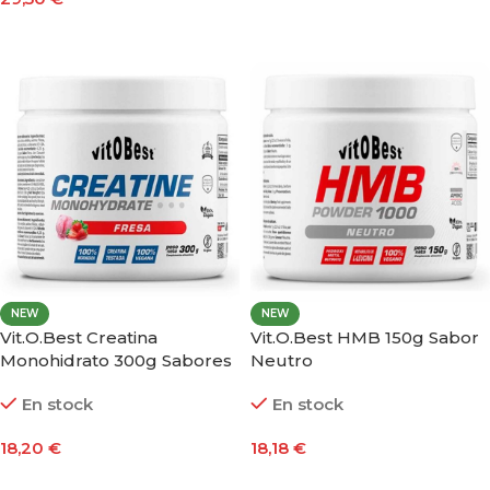
Leer Más
Seleccionar Opciones
NEW
NEW
Vit.O.Best Creatina
Vit.O.Best HMB 150g Sabor
Monohidrato 300g Sabores
Neutro
En stock
En stock
18,20
€
18,18
€
Seleccionar Opciones
Añadir Al Carrito