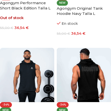
Agongym Performance
NEW
Short Black Edition Talla L
Agongym Original Tank
Hoodie Navy Talla L
Out of stock
En stock
36,54
€
55,00
€
36,54
€
55,00
€
Leer Más
Añadir Al Carrito
-34%
-34%
NEW
NEW