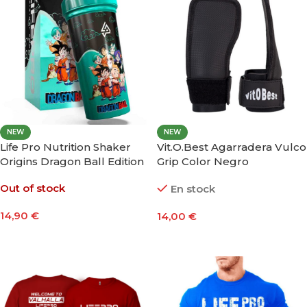
NEW
NEW
Life Pro Nutrition Shaker
Vit.O.Best Agarradera Vulco
Origins Dragon Ball Edition
Grip Color Negro
700ml
Out of stock
En stock
14,90
€
14,00
€
Seleccionar Opciones
Añadir Al Carrito