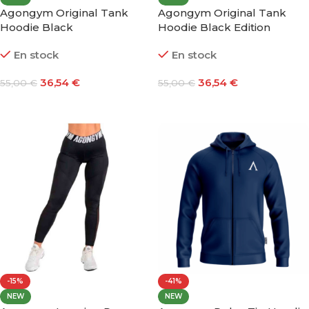
Agongym Original Tank
Agongym Original Tank
Hoodie Black
Hoodie Black Edition
En stock
En stock
36,54
€
36,54
€
55,00
€
55,00
€
Seleccionar Opciones
Seleccionar Opciones
-15%
-41%
NEW
NEW