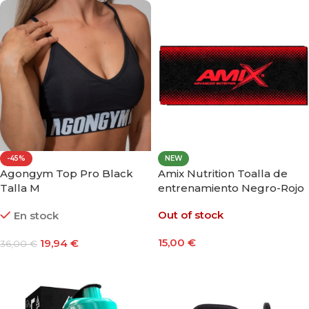
-45%
NEW
Agongym Top Pro Black
Amix Nutrition Toalla de
Talla M
entrenamiento Negro-Rojo
Out of stock
En stock
15,00
€
19,94
€
36,00
€
Leer Más
Añadir Al Carrito