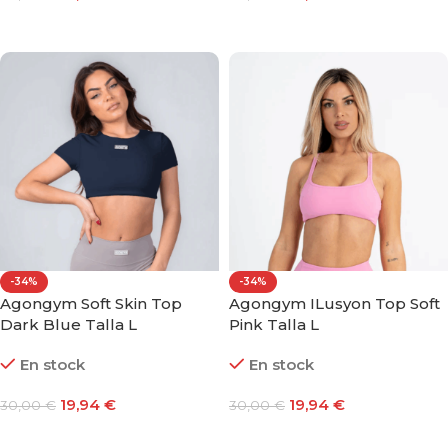
Añadir Al Carrito
Añadir Al Carrito
-34%
-34%
Agongym Soft Skin Top
Agongym ILusyon Top Soft
Dark Blue Talla L
Pink Talla L
En stock
En stock
19,94
€
19,94
€
30,00
€
30,00
€
Añadir Al Carrito
Añadir Al Carrito