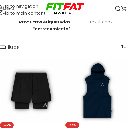
Skip to navigation
Menu
Skip to main content
Inicio
/
Mostrando los 26
Productos etiquetados
resultados
“entrenamiento”
Filtros
-34%
-34%