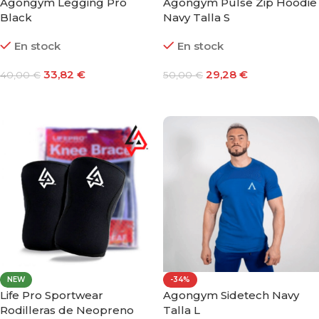
Agongym Legging Pro
Agongym Pulse Zip Hoodie
Black
Navy Talla S
En stock
En stock
33,82
€
29,28
€
40,00
€
50,00
€
Seleccionar Opciones
Añadir Al Carrito
NEW
-34%
Life Pro Sportwear
Agongym Sidetech Navy
Rodilleras de Neopreno
Talla L