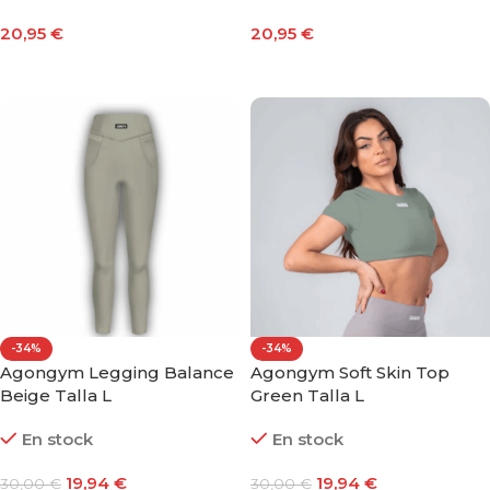
20,95
€
20,95
€
Añadir Al Carrito
Añadir Al Carrito
-34%
-34%
Agongym Legging Balance
Agongym Soft Skin Top
Beige Talla L
Green Talla L
En stock
En stock
19,94
€
19,94
€
30,00
€
30,00
€