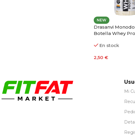
NEW
Drasanvi Monodo
Botella Whey Pro
En stock
2,50
€
Seleccionar Opci
Usu
Mi C
Recu
Pedi
Detal
Regi