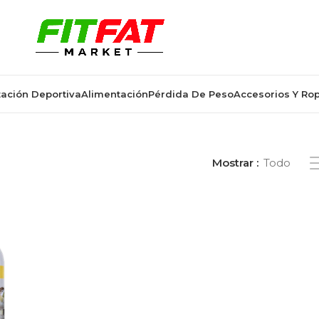
ación Deportiva
Alimentación
Pérdida De Peso
Accesorios Y Ro
s “drasanvi whey monodosis”
Mostrar
Todo