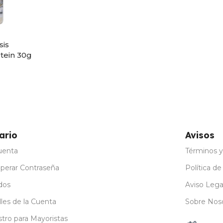
sis
tein 30g
ones
ario
Avisos
uenta
Términos y
perar Contraseña
Política de
dos
Aviso Lega
les de la Cuenta
Sobre Nos
stro para Mayoristas