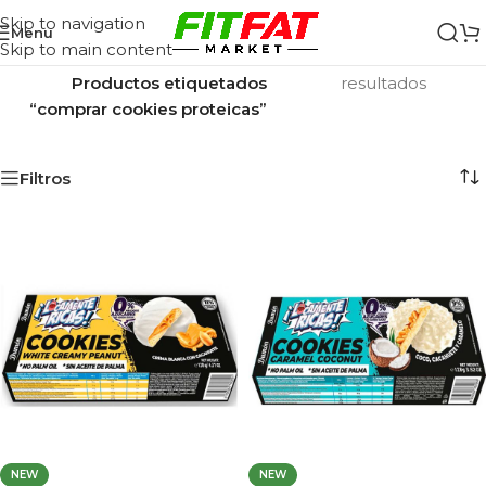
Skip to navigation
Menu
Skip to main content
Inicio
/
Mostrando los 6
Productos etiquetados
resultados
“comprar cookies proteicas”
Filtros
NEW
NEW