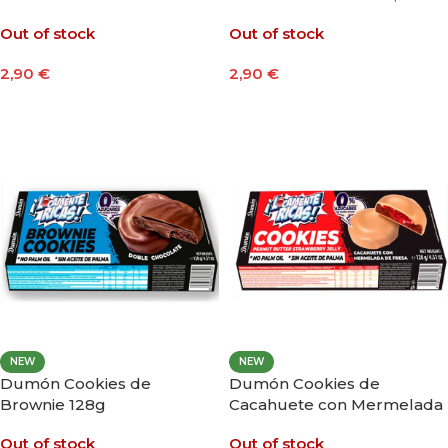
128g
Cacahuete y Caramelo 128g
Out of stock
Out of stock
2,90
€
2,90
€
Leer Más
Leer Más
NEW
NEW
Dumón Cookies de
Dumón Cookies de
Brownie 128g
Cacahuete con Mermelada
de Fresa 128g
Out of stock
Out of stock