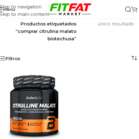
Skip to navigation
Menu
Skip to main content
Inicio
/
Mostrando el
Productos etiquetados
único resultado
“comprar citrulina malato
biotechusa”
Filtros