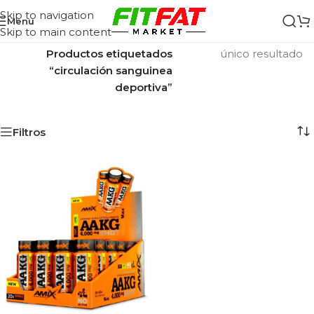
Skip to navigation
Menu
Skip to main content
Inicio
/
Mostrando el
Productos etiquetados
único resultado
“circulación sanguinea
deportiva”
Filtros